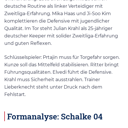
deutsche Routine als linker Verteidiger mit
Zweitliga-Erfahrung. Mika Haas und Ji-Soo Kim
komplettieren die Defensive mit jugendlicher
Qualität. Im Tor steht Julian Krahl als 25-jähriger
deutscher Keeper mit solider Zweitliga-Erfahrung
und guten Reflexen.
Schlüsselspieler: Prtajin muss für Torgefahr sorgen.
Kunze soll das Mittelfeld stabilisieren. Ritter bringt
Führungsqualitäten. Elvedi führt die Defensive.
Krahl muss Sicherheit ausstrahlen. Trainer
Lieberknecht steht unter Druck nach dem
Fehlstart.
Formanalyse: Schalke 04