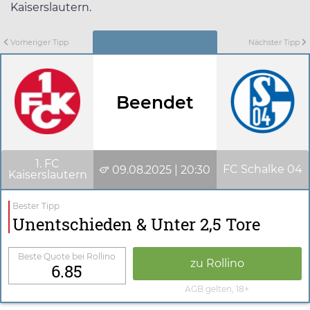
Kaiserslautern.
Vorheriger Tipp
Nächster Tipp
Beendet
1. FC
FC Schalke 04
09.08.2025 | 20:30
Kaiserslautern
Bester Tipp
Unentschieden & Unter 2,5 Tore
Beste Quote bei Rollino
zu Rollino
6.85
AGB gelten, 18+