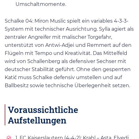
Umschaltmomente.
Schalke 04: Miron Muslic spielt ein variables 4-3-3-
System mit technischer Ausrichtung. Sylla agiert als
zentraler Angreifer mit malischer Torgefahr,
unterstützt von Antwi-Adjei und Remmert auf den
Flügeln mit Tempo und Kreativität. Das Mittelfeld
wird von Schallenberg als defensiver Sechser mit
deutscher Stabilität geführt. Ohne den gesperrten
Katić muss Schalke defensiv umstellen und auf
Ballbesitz sowie technische Überlegenheit setzen.
Voraussichtliche
Aufstellungen
1. FC Kaiserslautern (4-4-2): Krahl – Asta, Elvedi,