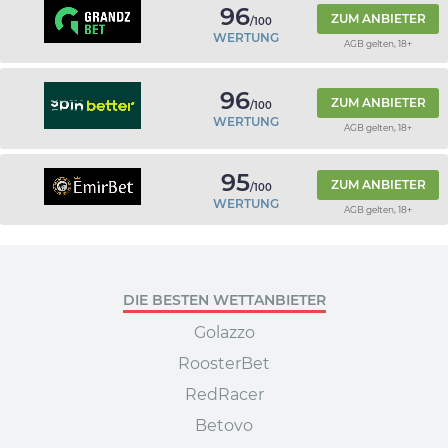
96
ZUM ANBIETER
/100
WERTUNG
AGB gelten, 18+
96
ZUM ANBIETER
/100
WERTUNG
AGB gelten, 18+
95
ZUM ANBIETER
/100
WERTUNG
AGB gelten, 18+
DIE BESTEN WETTANBIETER
Golazzo
RoosterBet
RedRacer
Betovo