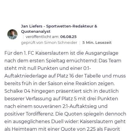
Jan Liefers - Sportwetten-Redakteur &
Quotenanalyst
|
veröffentlicht am:
06.08.25
geprüft von
Simon Schneider
|
5 Min. Lesezeit
Für den 1. FC Kaiserslautern ist die Ausgangslage
nach dem ersten Spieltag ernüchternd: Das Team
steht mit null Punkten und einer 0:1-
Auftaktniederlage auf Platz 16 der Tabelle und muss
bereits früh in der Saison eine Reaktion zeigen.
Schalke 04 hingegen präsentiert sich in deutlich
besserer Verfassung auf Platz 5 mit drei Punkten
nach einem souveränen 2:1-Auftaktsieg und
positiver Tordifferenz. Die Quoten spiegeln dennoch
ein ausgeglichenes Duell wider: Kaiserslautern geht
als Heimteam mit einer Quote von 2,25 als Favorit