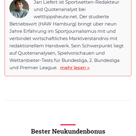
Jan Liefert ist Sportwetten-Redakteur
und Quotenanalyst bei
wetttippsheute.net. Der studierte
Betriebswirt (HAW Hamburg) bringt über neun
Jahre Erfahrung im Sportjournalismus mit und
verbindet wirtschaftliches Marktverständnis mit
redaktionellem Handwerk. Sein Schwerpunkt liegt
auf Quotenanalysen, Spielvorschauen und
Wettanbieter-Tests für Bundesliga, 2. Bundesliga
und Premier League.
mehr lesen »
Bester Neukundenbonus