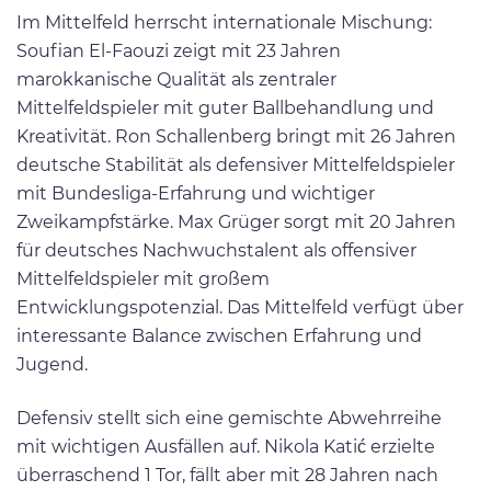
Im Mittelfeld herrscht internationale Mischung:
Soufian El-Faouzi zeigt mit 23 Jahren
marokkanische Qualität als zentraler
Mittelfeldspieler mit guter Ballbehandlung und
Kreativität. Ron Schallenberg bringt mit 26 Jahren
deutsche Stabilität als defensiver Mittelfeldspieler
mit Bundesliga-Erfahrung und wichtiger
Zweikampfstärke. Max Grüger sorgt mit 20 Jahren
für deutsches Nachwuchstalent als offensiver
Mittelfeldspieler mit großem
Entwicklungspotenzial. Das Mittelfeld verfügt über
interessante Balance zwischen Erfahrung und
Jugend.
Defensiv stellt sich eine gemischte Abwehrreihe
mit wichtigen Ausfällen auf. Nikola Katić erzielte
überraschend 1 Tor, fällt aber mit 28 Jahren nach