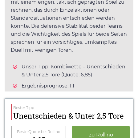
mit einem engen, taktisch geprägten Spiel zu
rechnen, das durch Einzelaktionen oder
Standardsituationen entschieden werden
könnte. Die defensive Stabilität beider Teams
und die Wichtigkeit des Spiels für beide Seiten
sprechen für ein vorsichtiges, umkämpftes
Duell mit wenigen Toren.
Unser Tipp: Kombiwette – Unentschieden
& Unter 2,5 Tore (Quote: 6,85)
Ergebnisprognose: 1:1
Bester Tipp
Unentschieden & Unter 2,5 Tore
Beste Quote bei Rollino
zu Rollino