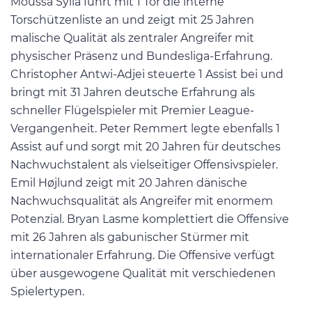
Moussa Sylla führt mit 1 Tor die interne
Torschützenliste an und zeigt mit 25 Jahren
malische Qualität als zentraler Angreifer mit
physischer Präsenz und Bundesliga-Erfahrung.
Christopher Antwi-Adjei steuerte 1 Assist bei und
bringt mit 31 Jahren deutsche Erfahrung als
schneller Flügelspieler mit Premier League-
Vergangenheit. Peter Remmert legte ebenfalls 1
Assist auf und sorgt mit 20 Jahren für deutsches
Nachwuchstalent als vielseitiger Offensivspieler.
Emil Højlund zeigt mit 20 Jahren dänische
Nachwuchsqualität als Angreifer mit enormem
Potenzial. Bryan Lasme komplettiert die Offensive
mit 26 Jahren als gabunischer Stürmer mit
internationaler Erfahrung. Die Offensive verfügt
über ausgewogene Qualität mit verschiedenen
Spielertypen.