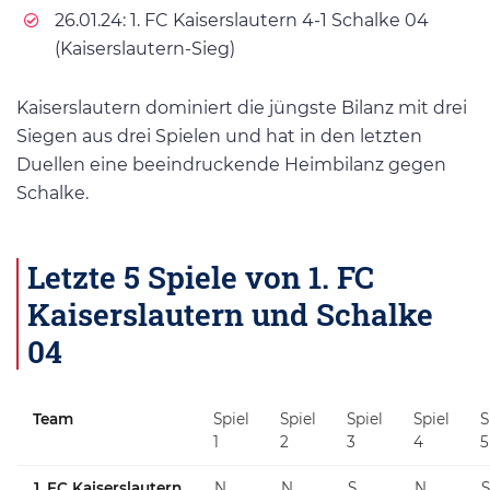
26.01.24: 1. FC Kaiserslautern 4-1 Schalke 04
(Kaiserslautern-Sieg)
Kaiserslautern dominiert die jüngste Bilanz mit drei
Siegen aus drei Spielen und hat in den letzten
Duellen eine beeindruckende Heimbilanz gegen
Schalke.
Letzte 5 Spiele von 1. FC
Kaiserslautern und Schalke
04
Team
Spiel
Spiel
Spiel
Spiel
S
1
2
3
4
5
1. FC Kaiserslautern
N
N
S
N
S