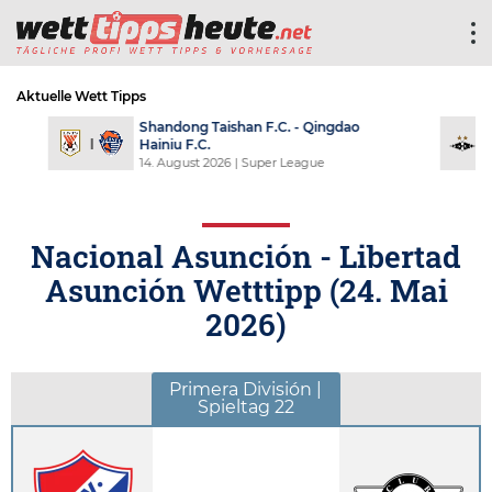
Aktuelle Wett Tipps
Shandong Taishan F.C. - Qingdao
Hainiu F.C.
14. August 2026
| Super League
Nacional Asunción - Libertad
Asunción Wetttipp (
24. Mai
2026
)
Primera División |
Spieltag 22