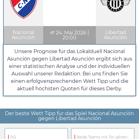
Nacional
Libertad
24. Mai 2026
|
Asunción
Asunción
20:00
Unsere Prognose für das Lokalduell Nacional
Asunción gegen Libertad Asunción ergibt sich aus
einer statistischen Analyse und der individuellen
Auswahl unserer Redaktion. Bei uns finden Sie
einen erfolgversprechenden Wett Tipp und die
aktuell höchsten Quoten für dieses Derby.
Der beste Wett Tipp für das Spiel Nacional Asunción
gegen Libertad Asunción
1X2
Beide Teams mit Tor ja/nein