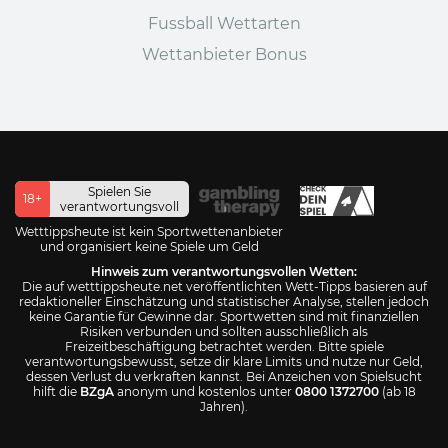
Fussball Wettarten
Wettanbieter Bonus
Spielen Sie
18+
verantwortungsvoll
Wetttippsheute ist kein Sportwettenanbieter
und organisiert keine Spiele um Geld
Hinweis zum verantwortungsvollen Wetten:
Die auf wetttippsheute.net veröffentlichten Wett-Tipps basieren auf
redaktioneller Einschätzung und statistischer Analyse, stellen jedoch
keine Garantie für Gewinne dar. Sportwetten sind mit finanziellen
Risiken verbunden und sollten ausschließlich als
Freizeitbeschäftigung betrachtet werden. Bitte spiele
verantwortungsbewusst, setze dir klare Limits und nutze nur Geld,
dessen Verlust du verkraften kannst. Bei Anzeichen von Spielsucht
hilft die
BZgA
anonym und kostenlos unter
0800 1372700
(ab 18
Jahren).