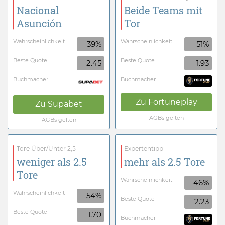
Nacional
Beide Teams mit
Asunción
Tor
Wahrscheinlichkeit
Wahrscheinlichkeit
39%
51%
Beste Quote
Beste Quote
2.45
1.93
Buchmacher
Buchmacher
Zu
Fortuneplay
Zu
Supabet
AGBs gelten
AGBs gelten
Tore Über/Unter 2,5
Expertentipp
weniger als 2.5
mehr als 2.5 Tore
Tore
Wahrscheinlichkeit
46%
Wahrscheinlichkeit
54%
Beste Quote
2.23
Beste Quote
1.70
Buchmacher