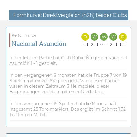
Formkurve: Direktvergleich (h2h) beider Clubs
Performance
D
W
W
W
D
Nacional Asunción
1 - 1
2 - 1
0 - 1
2 - 1
1 - 1
In der letzten Partie hat Club Rubio Ñú gegen Nacional
Asunción 1 - 1 gespielt.
In den vergangenen 6 Monaten hat die Truppe 7 von 19
Spielen mit einem Sieg beendet. Von diesen Partien
waren in diesem Zeitraum 3 Heimspiele. dieser
Begegnungen endeten mit einer Niederlage.
In den vergangenen 19 Spielen hat die Mannschaft
insgesamt 25 Tore markiert. Das ergibt im Schnitt 1.32
Treffer pro Match.