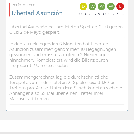
Performance
D
W
W
W
L
Libertad Asunción
0 - 0
2 - 3
5 - 0
3 - 2
3 - 0
Libertad Asunción hat am letzten Spieltag 0 - 0 gegen
Club 2 de Mayo gespielt.
In den zurückliegenden 6 Monaten hat Libertad
Asunción zusammen genommen 10 Begegnungen
gewonnen und musste zeitgleich 2 Niederlagen
hinnehmen. Komplettiert wird die Bilanz durch
insgesamt 2 Unentschieden.
Zusammengerechnet lag die durchschnittliche
Torquote von in den letzten 21 Spielen exakt 1.67 bei
Treffern pro Partie. Unter dem Strich konnten sich die
Anhänger also 35 Mal über einen Treffer ihrer
Mannschaft freuen.