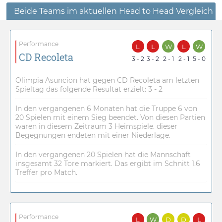
Beide Teams im aktuellen Head to Head Vergleich
Performance
L
L
W
L
W
CD Recoleta
3 - 2
3 - 2
2 - 1
2 - 1
5 - 0
Olimpia Asuncion hat gegen CD Recoleta am letzten
Spieltag das folgende Resultat erzielt: 3 - 2
In den vergangenen 6 Monaten hat die Truppe 6 von
20 Spielen mit einem Sieg beendet. Von diesen Partien
waren in diesem Zeitraum 3 Heimspiele. dieser
Begegnungen endeten mit einer Niederlage.
In den vergangenen 20 Spielen hat die Mannschaft
insgesamt 32 Tore markiert. Das ergibt im Schnitt 1.6
Treffer pro Match.
Performance
L
W
D
D
L