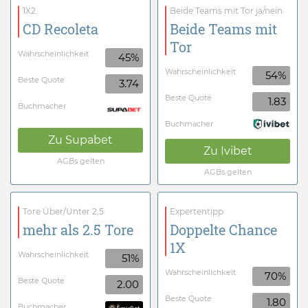
1X2
Beide Teams mit Tor ja/nein
CD Recoleta
Beide Teams mit
Tor
Wahrscheinlichkeit
45%
Wahrscheinlichkeit
54%
Beste Quote
3.74
Beste Quote
1.83
Buchmacher
Buchmacher
Zu
Supabet
Zu
Ivibet
AGBs gelten
AGBs gelten
Tore Über/Unter 2,5
Expertentipp
mehr als 2.5 Tore
Doppelte Chance
1X
Wahrscheinlichkeit
51%
Wahrscheinlichkeit
70%
Beste Quote
2.00
Beste Quote
1.80
Buchmacher