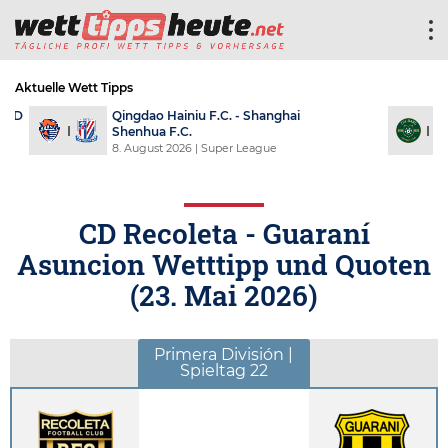
Aktuelle Wett Tipps
HD
Qingdao Hainiu F.C. - Shanghai
Shenhua F.C.
8. August 2026
| Super League
CD Recoleta - Guaraní
Asuncion Wetttipp und Quoten
(
23. Mai 2026
)
Primera División |
Spieltag 22