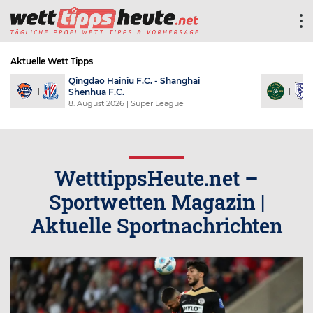
Aktuelle Wett Tipps
Vålerenga IF - FK
FC Anyang - Daejeon Hana
Bodø/Glimt
Citizen
8. August 2026
| Eliteserien
8. August 2026
| K League 1
WetttippsHeute.net –
Sportwetten Magazin |
Aktuelle Sportnachrichten