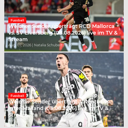
Fussball
Welcher Sender überträgt RCD Mallorca
vs. SV Elversberg (08.08.2026) live im TV &
Stream
Aug. 07, 2026 | Natalia Schubert | 11:27
Fussball
Welcher Sender überträgt Juventus vs.
Inter Mailand (08.08.2026) live im TV &
Stream
Aug. 07, 2026 | Natalia Schubert | 11:12