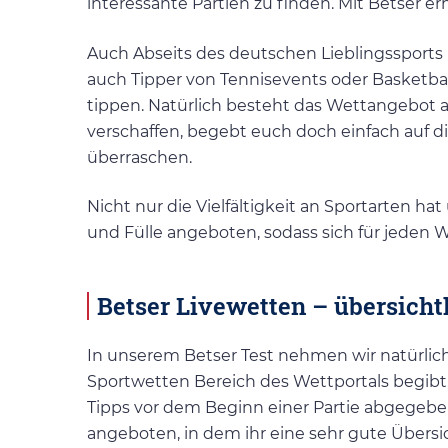
interessante Partien zu finden. Mit Betser er
Auch Abseits des deutschen Lieblingssports 
auch Tipper von Tennisevents oder Basketbal
tippen. Natürlich besteht das Wettangebot a
verschaffen, begebt euch doch einfach auf d
überraschen.
Nicht nur die Vielfältigkeit an Sportarten h
und Fülle angeboten, sodass sich für jeden 
Betser Livewetten – übersich
In unserem Betser Test nehmen wir natürlich
Sportwetten Bereich des Wettportals begibt
Tipps vor dem Beginn einer Partie abgegebe
angeboten, in dem ihr eine sehr gute Übersi