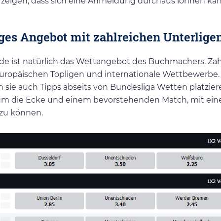
eigen, dass sich eine Anmeldung durchaus lohnen kan
ges Angebot mit zahlreichen Unterlige
nde ist natürlich das Wettangebot des Buchmachers. Zah
europäischen Topligen und internationale Wettbewerbe.
 sie auch Tipps abseits von Bundesliga Wetten platzier
 um die Ecke und einem bevorstehenden Match, mit ein
zu können.