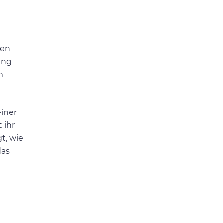
ten
ung
m
einer
 ihr
t, wie
das