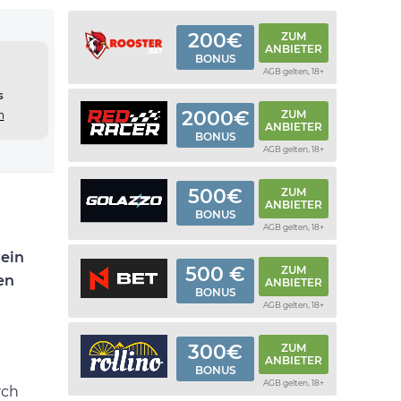
200€
ZUM
ANBIETER
BONUS
AGB gelten, 18+
s
2000€
ZUM
n
ANBIETER
BONUS
AGB gelten, 18+
500€
ZUM
ANBIETER
BONUS
AGB gelten, 18+
 ein
500 €
ZUM
en
ANBIETER
BONUS
AGB gelten, 18+
300€
ZUM
ANBIETER
BONUS
AGB gelten, 18+
rch