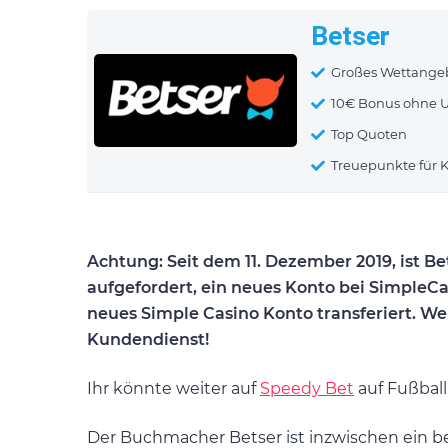
Betser
Großes Wettange
10€ Bonus ohne
Top Quoten
Treuepunkte für
Achtung: Seit dem 11. Dezember 2019, ist 
aufgefordert, ein neues Konto bei SimpleC
neues Simple Casino Konto transferiert. We
Kundendienst!
Ihr könnte weiter auf
Speedy Bet
auf Fußball
Der Buchmacher Betser ist inzwischen ein b