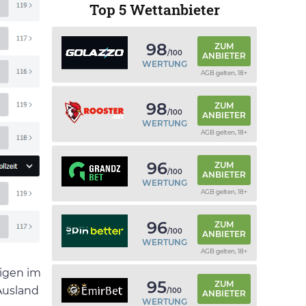
Top 5 Wettanbieter
98
ZUM
/100
ANBIETER
WERTUNG
AGB gelten, 18+
98
ZUM
/100
ANBIETER
WERTUNG
AGB gelten, 18+
96
ZUM
/100
ANBIETER
WERTUNG
AGB gelten, 18+
96
ZUM
/100
ANBIETER
WERTUNG
AGB gelten, 18+
igen im
95
ZUM
 Ausland
/100
ANBIETER
WERTUNG