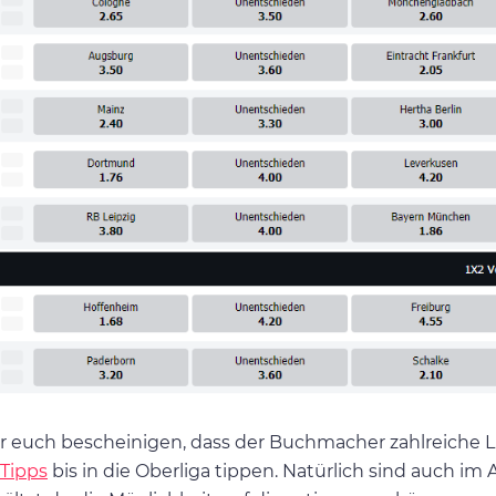
r euch bescheinigen, dass der Buchmacher zahlreiche L
 Tipps
bis in die Oberliga tippen. Natürlich sind auch im