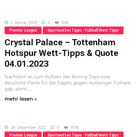
2. Januar 2023
0
1516
Premier League
Sportwetten Tipps - Fußball Wett Tipps
Crystal Palace – Tottenham
Hotspur Wett-Tipps & Quote
04.01.2023
Nachdem es zum Auftakt der Boxing Days eine
deutliche Pleite für die Eagles gegen Aufsteiger Fulham
gab, steht ...
mehr lesen »
28. Dezember 2022
0
1508
Premier League
Sportwetten Tipps - Fußball Wett Tipps