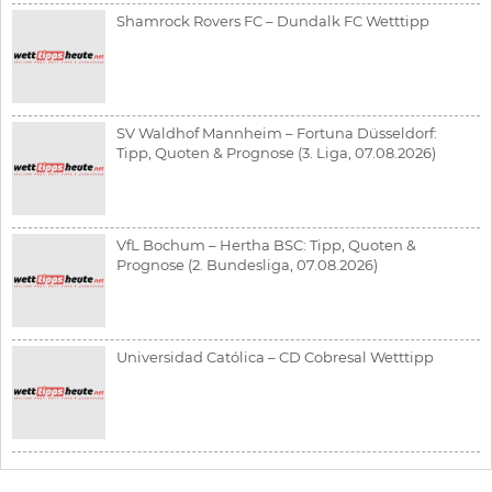
Shamrock Rovers FC – Dundalk FC Wetttipp
SV Waldhof Mannheim – Fortuna Düsseldorf:
Tipp, Quoten & Prognose (3. Liga, 07.08.2026)
VfL Bochum – Hertha BSC: Tipp, Quoten &
Prognose (2. Bundesliga, 07.08.2026)
Universidad Católica – CD Cobresal Wetttipp