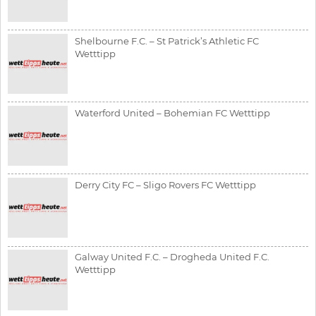
Shelbourne F.C. – St Patrick’s Athletic FC
Wetttipp
Waterford United – Bohemian FC Wetttipp
Derry City FC – Sligo Rovers FC Wetttipp
Galway United F.C. – Drogheda United F.C.
Wetttipp