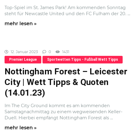
Top-Spiel im St. James Park! Am kommenden Sonntag
steht für Newcastle United und den FC Fulham der 20. ...
mehr lesen »
12. Januar 2023
0
1431
Premier League
Sportwetten Tipps - Fußball Wett Tipps
Nottingham Forest – Leicester
City | Wett Tipps & Quoten
(14.01.23)
Im The City Ground kommt es am kommenden
Samstagnachmittag zu einem wegweisenden Keller-
Duell. Hierbei empfängt Nottingham Forest als ...
mehr lesen »