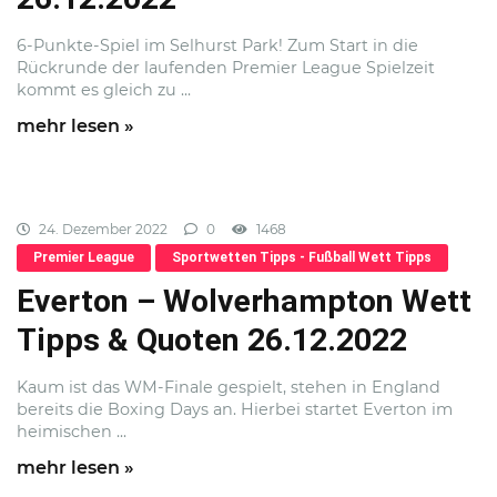
6-Punkte-Spiel im Selhurst Park! Zum Start in die
Rückrunde der laufenden Premier League Spielzeit
kommt es gleich zu ...
mehr lesen »
24. Dezember 2022
0
1468
Premier League
Sportwetten Tipps - Fußball Wett Tipps
Everton – Wolverhampton Wett
Tipps & Quoten 26.12.2022
Kaum ist das WM-Finale gespielt, stehen in England
bereits die Boxing Days an. Hierbei startet Everton im
heimischen ...
mehr lesen »