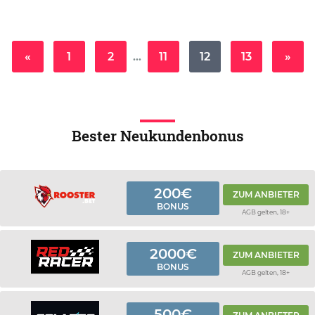
«
1
2
…
11
12
13
»
Bester Neukundenbonus
200€
ZUM ANBIETER
BONUS
AGB gelten, 18+
2000€
ZUM ANBIETER
BONUS
AGB gelten, 18+
500€