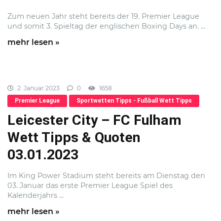
Zum neuen Jahr steht bereits der 19. Premier League
und somit 3. Spieltag der englischen Boxing Days an. ...
mehr lesen »
2. Januar 2023
0
1658
Premier League
Sportwetten Tipps - Fußball Wett Tipps
Leicester City – FC Fulham
Wett Tipps & Quoten
03.01.2023
Im King Power Stadium steht bereits am Dienstag den
03. Januar das erste Premier League Spiel des
Kalenderjahrs ...
mehr lesen »