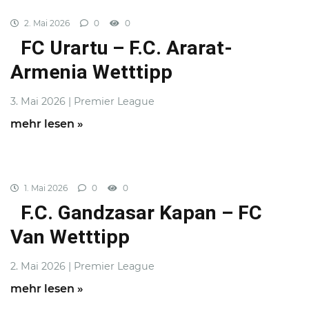
2. Mai 2026
0
0
FC Urartu – F.C. Ararat-
Armenia Wetttipp
3. Mai 2026 | Premier League
mehr lesen »
1. Mai 2026
0
0
F.C. Gandzasar Kapan – FC
Van Wetttipp
2. Mai 2026 | Premier League
mehr lesen »