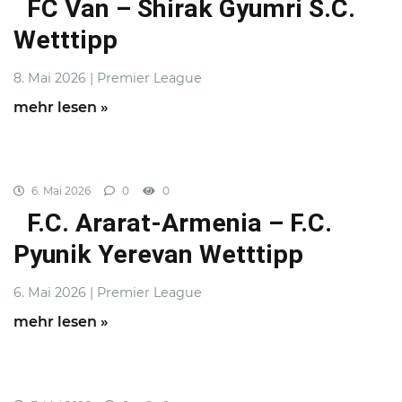
FC Van – Shirak Gyumri S.C.
Wetttipp
8. Mai 2026 | Premier League
mehr lesen »
6. Mai 2026
0
0
F.C. Ararat-Armenia – F.C.
Pyunik Yerevan Wetttipp
6. Mai 2026 | Premier League
mehr lesen »