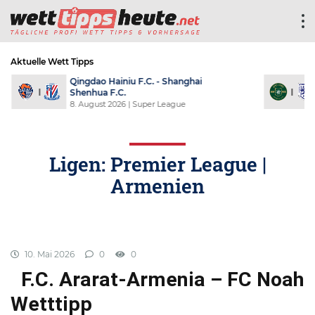
Aktuelle Wett Tipps
Qingdao Hainiu F.C. - Shanghai
Shenhua F.C.
8. August 2026
| Super League
Ligen:
Premier League |
Armenien
10. Mai 2026
0
0
F.C. Ararat-Armenia – FC Noah
Wetttipp