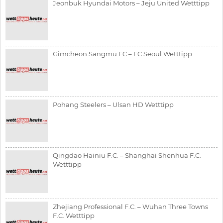
Jeonbuk Hyundai Motors – Jeju United Wetttipp
Gimcheon Sangmu FC – FC Seoul Wetttipp
Pohang Steelers – Ulsan HD Wetttipp
Qingdao Hainiu F.C. – Shanghai Shenhua F.C.
Wetttipp
Zhejiang Professional F.C. – Wuhan Three Towns
F.C. Wetttipp