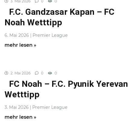
3. Mai 2026
0
0
F.C. Gandzasar Kapan – FC
Noah Wetttipp
6. Mai 2026 | Premier League
mehr lesen »
2. Mai 2026
0
0
FC Noah – F.C. Pyunik Yerevan
Wetttipp
3. Mai 2026 | Premier League
mehr lesen »