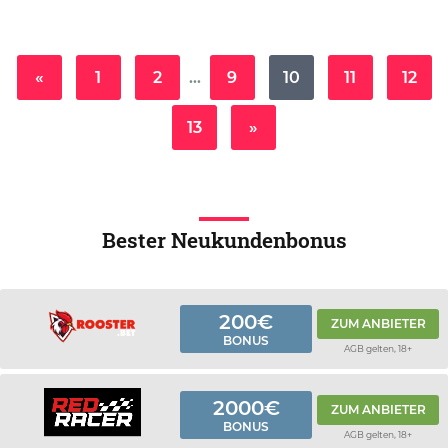
«
1
2
…
9
10
11
12
13
»
Bester Neukundenbonus
200€
ZUM ANBIETER
BONUS
AGB gelten, 18+
2000€
ZUM ANBIETER
BONUS
AGB gelten, 18+