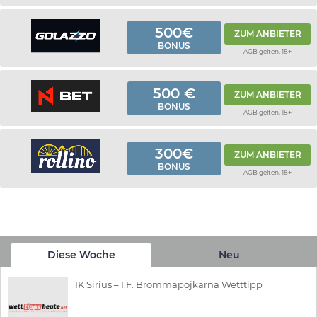
500€
ZUM ANBIETER
BONUS
AGB gelten, 18+
500 €
ZUM ANBIETER
BONUS
AGB gelten, 18+
300€
ZUM ANBIETER
BONUS
AGB gelten, 18+
Diese Woche
Neu
IK Sirius – I.F. Brommapojkarna Wetttipp