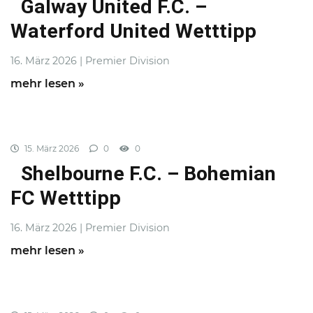
Galway United F.C. –
Waterford United Wetttipp
16. März 2026 | Premier Division
mehr lesen »
15. März 2026
0
0
Shelbourne F.C. – Bohemian
FC Wetttipp
16. März 2026 | Premier Division
mehr lesen »