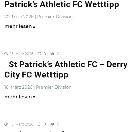
Patrick’s Athletic FC Wetttipp
20. März 2026 | Premier Division
mehr lesen »
15. März 2026
0
0
St Patrick’s Athletic FC – Derry
City FC Wetttipp
16. März 2026 | Premier Division
mehr lesen »
15. März 2026
0
0