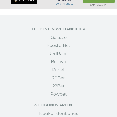
WERTUNG
AGB gelten, 18+
DIE BESTEN WETTANBIETER
Golazzo
RoosterBet
RedRacer
Betovo
Pribet
20Bet
22Bet
Powbet
WETTBONUS ARTEN
Neukundenbonus