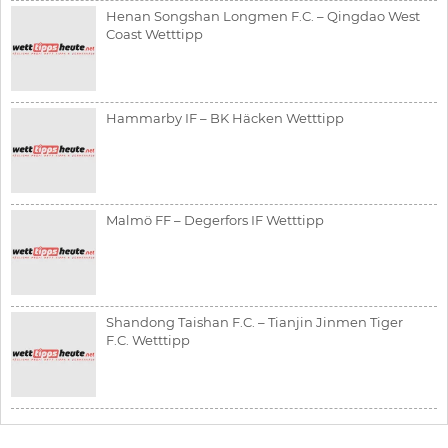
Henan Songshan Longmen F.C. – Qingdao West
Coast Wetttipp
Hammarby IF – BK Häcken Wetttipp
Malmö FF – Degerfors IF Wetttipp
Shandong Taishan F.C. – Tianjin Jinmen Tiger
F.C. Wetttipp