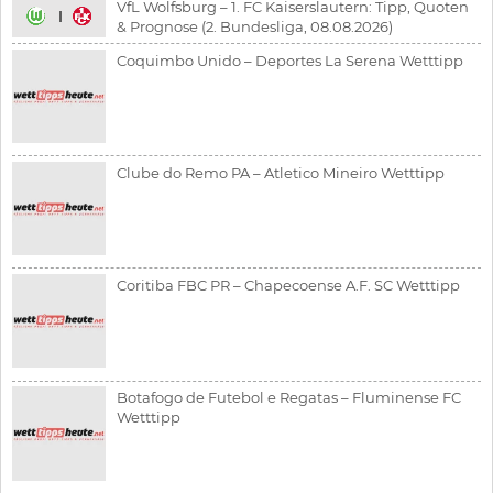
VfL Wolfsburg – 1. FC Kaiserslautern: Tipp, Quoten
& Prognose (2. Bundesliga, 08.08.2026)
Coquimbo Unido – Deportes La Serena Wetttipp
Clube do Remo PA – Atletico Mineiro Wetttipp
Coritiba FBC PR – Chapecoense A.F. SC Wetttipp
Botafogo de Futebol e Regatas – Fluminense FC
Wetttipp