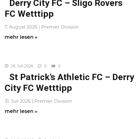
Derry City FC – Sligo Rovers
FC Wetttipp
7. August 2026 | Premier Division
mehr lesen »
26. Juli 2026
0
0
St Patrick’s Athletic FC – Derry
City FC Wetttipp
31. Juli 2026 | Premier Division
mehr lesen »