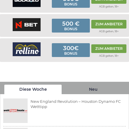
BONUS
AGB gelten, 18+
500 €
ZUM ANBIETER
BONUS
AGB gelten, 18+
300€
ZUM ANBIETER
BONUS
AGB gelten, 18+
Diese Woche
Neu
New England Revolution – Houston Dynamo FC
Wetttipp