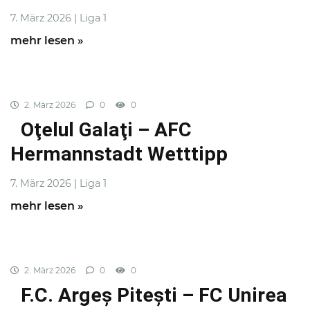
7. März 2026 | Liga 1
mehr lesen »
2. März 2026
0
0
Oţelul Galaţi – AFC
Hermannstadt Wetttipp
7. März 2026 | Liga 1
mehr lesen »
2. März 2026
0
0
F.C. Argeș Pitești – FC Unirea