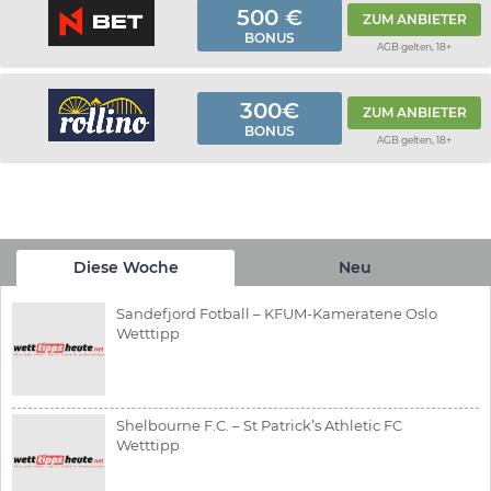
500 €
ZUM ANBIETER
BONUS
AGB gelten, 18+
300€
ZUM ANBIETER
BONUS
AGB gelten, 18+
Diese Woche
Neu
Sandefjord Fotball – KFUM-Kameratene Oslo
Wetttipp
Shelbourne F.C. – St Patrick’s Athletic FC
Wetttipp