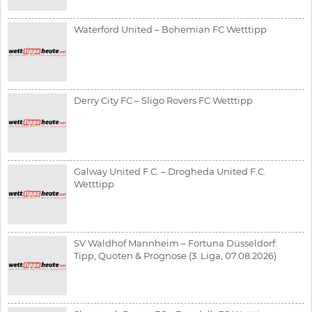
Waterford United – Bohemian FC Wetttipp
Derry City FC – Sligo Rovers FC Wetttipp
Galway United F.C. – Drogheda United F.C.
Wetttipp
SV Waldhof Mannheim – Fortuna Düsseldorf:
Tipp, Quoten & Prognose (3. Liga, 07.08.2026)