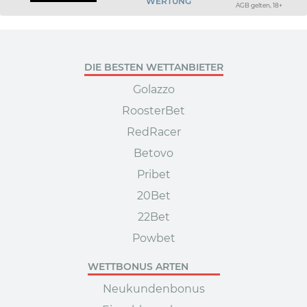
WERTUNG
AGB gelten, 18+
DIE BESTEN WETTANBIETER
Golazzo
RoosterBet
RedRacer
Betovo
Pribet
20Bet
22Bet
Powbet
WETTBONUS ARTEN
Neukundenbonus