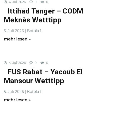
4. Juli 2026
0
0
Ittihad Tanger – CODM
Meknès Wetttipp
5. Juli 2026 | Botola 1
mehr lesen »
4. Juli 2026
0
0
FUS Rabat – Yacoub El
Mansour Wetttipp
5. Juli 2026 | Botola 1
mehr lesen »