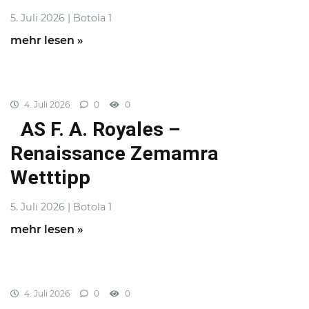
5. Juli 2026 | Botola 1
mehr lesen »
4. Juli 2026
0
0
AS F. A. Royales –
Renaissance Zemamra
Wetttipp
5. Juli 2026 | Botola 1
mehr lesen »
4. Juli 2026
0
0