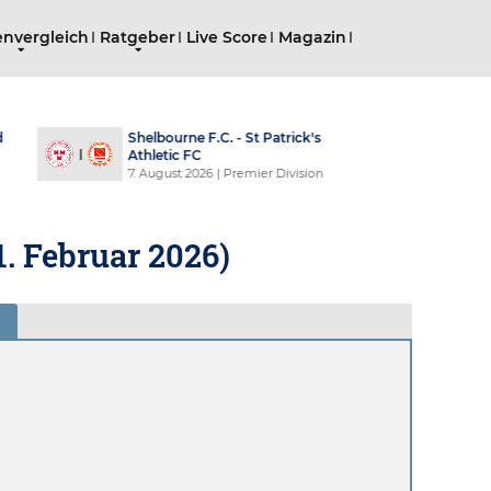
nvergleich
Ratgeber
Live Score
Magazin
St Patrick's
Waterford United - Bohemian
FC
mier Division
7. August 2026
| Premier Division
1. Februar 2026
)