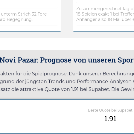
Zusammengerechnet lag die 
 unterm Strich 32 Tore
18 Spielen exakt 1 bei Treff
e pro Begegnung.
Anhänger also 18 Mal über e
Novi Pazar: Prognose von unseren Spo
Fakten für die Spielprognose: Dank unserer Berechnunge
fgrund der jüngsten Trends und Performance-Analysen si
insatz die attraktive Quote von
1.91
bei
Supabet
. Die Gewi
Beste Quote bei
Supabet
1.91