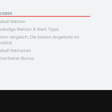
TGEBER
sball Wetten
desliga Wetten & Wett Tipps
ten Vergleich: Die besten Angebote im
rblick
sball Wettarten
tanbieter Bonus