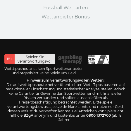
Fussball Wettarten
Wettanbieter Bonus
Spielen Sie
18+
verantwortungsvoll
Wetttippsheute ist kein Sportwettenanbieter
und organisiert keine Spiele um Geld
Hinweis zum verantwortungsvollen Wetten:
Die auf wetttippsheute.net veröffentlichten Wett-Tipps basieren auf
redaktioneller Einschätzung und statistischer Analyse, stellen jedoch
keine Garantie für Gewinne dar. Sportwetten sind mit finanziellen
Risiken verbunden und sollten ausschließlich als
Freizeitbeschäftigung betrachtet werden. Bitte spiele
verantwortungsbewusst, setze dir klare Limits und nutze nur Geld,
dessen Verlust du verkraften kannst. Bei Anzeichen von Spielsucht
hilft die
BZgA
anonym und kostenlos unter
0800 1372700
(ab 18
Jahren).