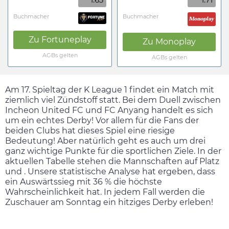
Buchmacher
Buchmacher
Zu
Fortuneplay
Zu
Monoplay
AGBs gelten
AGBs gelten
Am 17. Spieltag der K League 1 findet ein Match mit
ziemlich viel Zündstoff statt. Bei dem Duell zwischen
Incheon United FC und FC Anyang handelt es sich
um ein echtes Derby! Vor allem für die Fans der
beiden Clubs hat dieses Spiel eine riesige
Bedeutung! Aber natürlich geht es auch um drei
ganz wichtige Punkte für die sportlichen Ziele. In der
aktuellen Tabelle stehen die Mannschaften auf Platz
und . Unsere statistische Analyse hat ergeben, dass
ein Auswärtssieg mit 36 % die höchste
Wahrscheinlichkeit hat. In jedem Fall werden die
Zuschauer am
Sonntag
ein hitziges Derby erleben!