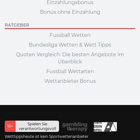
Einzahlungsbonus
Bonus ohne Einzahlung
RATGEBER
Fussball Wetten
Bundesliga Wetten & Wett Tipps
Quoten Vergleich: Die besten Angebote im
Überblick
Fussball Wettarten
Wettanbieter Bonus
Spielen Sie
18+
verantwortungsvoll
Wetttippsheute ist kein Sportwettenanbieter