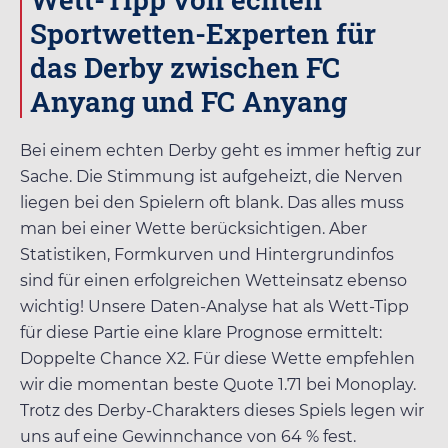
Sportwetten-Experten für
das Derby zwischen FC
Anyang und FC Anyang
Bei einem echten Derby geht es immer heftig zur
Sache. Die Stimmung ist aufgeheizt, die Nerven
liegen bei den Spielern oft blank. Das alles muss
man bei einer Wette berücksichtigen. Aber
Statistiken, Formkurven und Hintergrundinfos
sind für einen erfolgreichen Wetteinsatz ebenso
wichtig! Unsere Daten-Analyse hat als Wett-Tipp
für diese Partie eine klare Prognose ermittelt:
Doppelte Chance X2. Für diese Wette empfehlen
wir die momentan beste Quote
1.71
bei
Monoplay
.
Trotz des Derby-Charakters dieses Spiels legen wir
uns auf eine Gewinnchance von 64 % fest.