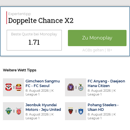
Expertentipp
Doppelte Chance X2
Beste Quote bei
Monoplay
Zu
Monoplay
1.71
AGBs gelten | 18+
Weitere Wett Tipps
Gimcheon Sangmu
FC Anyang - Daejeon
FC - FC Seoul
Hana Citizen
8. August 2026
| K
8. August 2026
| K
League 1
League 1
Jeonbuk Hyundai
Pohang Steelers -
Motors - Jeju United
Ulsan HD
8. August 2026
| K
8. August 2026
| K
League 1
League 1