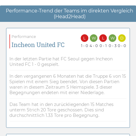
Performance-Trend der Teams im direkten Vergleich
(Head2Head)
Performance
L
W
L
W
D
Incheon United FC
1 - 0
4 - 0
0 - 1
0 - 3
0 - 0
In der letzten Partie hat FC Seoul gegen Incheon
United FC 1 - 0 gespielt.
In den vergangenen 6 Monaten hat die Truppe 6 von 15
Spielen mit einem Sieg beendet. Von diesen Partien
waren in diesem Zeitraum 5 Heimspiele. 3 dieser
Begegnungen endeten mit einer Niederlage.
Das Team hat in den zurückliegenden 15 Matches
unterm Strich 20 Tore geschossen. Dies sind
durchschnittlich 1.33 Tore pro Begegnung.