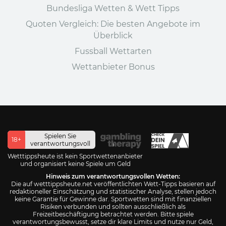
Bundesliga Wetten & Wett Tipps
Quoten Vergleich: Die besten Angebote im
Überblick
Fussball Wettarten
Wettanbieter Bonus
Spielen Sie
18+
verantwortungsvoll
Wetttippsheute ist kein Sportwettenanbieter
und organisiert keine Spiele um Geld
Hinweis zum verantwortungsvollen Wetten:
Die auf wetttippsheute.net veröffentlichten Wett-Tipps basieren auf
redaktioneller Einschätzung und statistischer Analyse, stellen jedoch
keine Garantie für Gewinne dar. Sportwetten sind mit finanziellen
Risiken verbunden und sollten ausschließlich als
Freizeitbeschäftigung betrachtet werden. Bitte spiele
verantwortungsbewusst, setze dir klare Limits und nutze nur Geld,