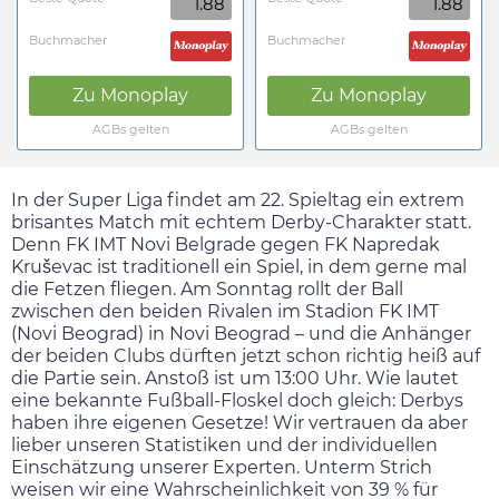
1.88
1.88
Buchmacher
Buchmacher
Zu
Monoplay
Zu
Monoplay
AGBs gelten
AGBs gelten
In der Super Liga findet am 22. Spieltag ein extrem
brisantes Match mit echtem Derby-Charakter statt.
Denn FK IMT Novi Belgrade gegen FK Napredak
Kruševac ist traditionell ein Spiel, in dem gerne mal
die Fetzen fliegen. Am
Sonntag
rollt der Ball
zwischen den beiden Rivalen im Stadion FK IMT
(Novi Beograd) in Novi Beograd – und die Anhänger
der beiden Clubs dürften jetzt schon richtig heiß auf
die Partie sein. Anstoß ist um
13:00
Uhr. Wie lautet
eine bekannte Fußball-Floskel doch gleich: Derbys
haben ihre eigenen Gesetze! Wir vertrauen da aber
lieber unseren Statistiken und der individuellen
Einschätzung unserer Experten. Unterm Strich
weisen wir eine Wahrscheinlichkeit von 39 % für