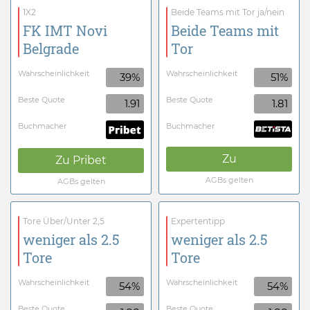
1X2
Beide Teams mit Tor ja/nein
FK IMT Novi
Beide Teams mit
Belgrade
Tor
Wahrscheinlichkeit
Wahrscheinlichkeit
39%
51%
Beste Quote
Beste Quote
1.91
1.81
Buchmacher
Buchmacher
Zu
Zu
Pribet
AGBs gelten
AGBs gelten
Tore Über/Unter 2,5
Expertentipp
weniger als 2.5
weniger als 2.5
Tore
Tore
Wahrscheinlichkeit
Wahrscheinlichkeit
54%
54%
Beste Quote
Beste Quote