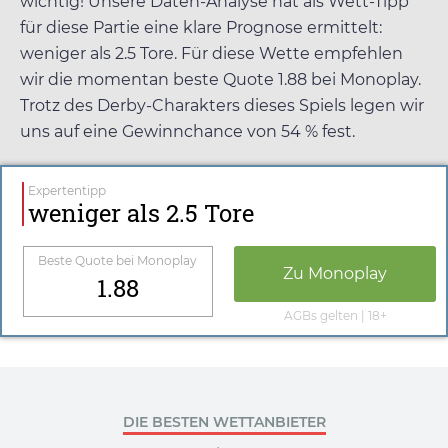
wichtig! Unsere Daten-Analyse hat als Wett-Tipp
für diese Partie eine klare Prognose ermittelt:
weniger als 2.5 Tore. Für diese Wette empfehlen
wir die momentan beste Quote
1.88
bei
Monoplay
.
Trotz des Derby-Charakters dieses Spiels legen wir
uns auf eine Gewinnchance von 54 % fest.
Expertentipp
weniger als 2.5 Tore
Beste Quote bei
Monoplay
Zu
Monoplay
1.88
AGBs gelten | 18+
DIE BESTEN WETTANBIETER