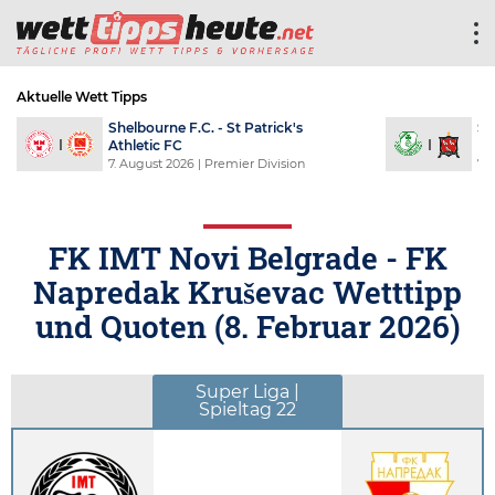
Aktuelle Wett Tipps
Shelbourne F.C. - St Patrick's
Sh
Athletic FC
F
7. August 2026
| Premier Division
7.
FK IMT Novi Belgrade - FK
Napredak Kruševac Wetttipp
und Quoten (
8. Februar 2026
)
Super Liga |
Spieltag 22