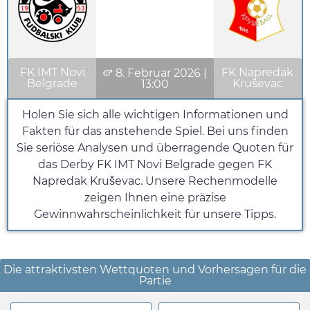
FK IMT Novi
FK Napredak
8. Februar 2026
|
Belgrade
Kruševac
13:00
Holen Sie sich alle wichtigen Informationen und
Fakten für das anstehende Spiel. Bei uns finden
Sie seriöse Analysen und überragende Quoten für
das Derby FK IMT Novi Belgrade gegen FK
Napredak Kruševac. Unsere Rechenmodelle
zeigen Ihnen eine präzise
Gewinnwahrscheinlichkeit für unsere Tipps.
Die attraktivsten Wettquoten und Vorhersagen für die
Partie