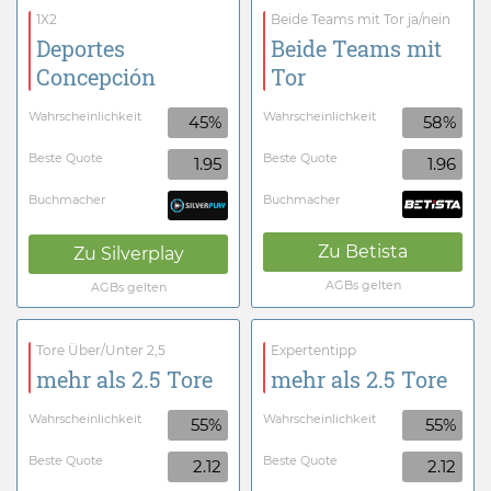
1X2
Beide Teams mit Tor ja/nein
Deportes
Beide Teams mit
Concepción
Tor
Wahrscheinlichkeit
Wahrscheinlichkeit
45%
58%
Beste Quote
Beste Quote
1.95
1.96
Buchmacher
Buchmacher
Zu
Betista
Zu
Silverplay
AGBs gelten
AGBs gelten
Tore Über/Unter 2,5
Expertentipp
mehr als 2.5 Tore
mehr als 2.5 Tore
Wahrscheinlichkeit
Wahrscheinlichkeit
55%
55%
Beste Quote
Beste Quote
2.12
2.12