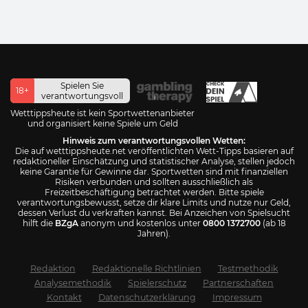
Spielen Sie
18+
verantwortungsvoll
Wetttippsheute ist kein Sportwettenanbieter
und organisiert keine Spiele um Geld
Hinweis zum verantwortungsvollen Wetten:
Die auf wetttippsheute.net veröffentlichten Wett-Tipps basieren auf
redaktioneller Einschätzung und statistischer Analyse, stellen jedoch
keine Garantie für Gewinne dar. Sportwetten sind mit finanziellen
Risiken verbunden und sollten ausschließlich als
Freizeitbeschäftigung betrachtet werden. Bitte spiele
verantwortungsbewusst, setze dir klare Limits und nutze nur Geld,
dessen Verlust du verkraften kannst. Bei Anzeichen von Spielsucht
hilft die
BZgA
anonym und kostenlos unter
0800 1372700
(ab 18
Jahren).
Redaktion
Redaktionelle Richtlinien
Testmethodik
Analysemethodik
Spielerschutz
Partnerschaften
Kontakt
Datenschutzerklärung
Impressum