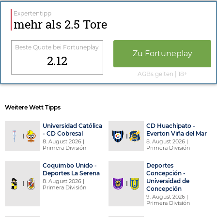
Expertentipp
mehr als 2.5 Tore
Beste Quote bei
Fortuneplay
Zu
Fortuneplay
2.12
AGBs gelten | 18+
Weitere Wett Tipps
Universidad Católica
CD Huachipato -
- CD Cobresal
Everton Viña del Mar
8. August 2026
|
8. August 2026
|
Primera División
Primera División
Coquimbo Unido -
Deportes
Deportes La Serena
Concepción -
Universidad de
8. August 2026
|
Primera División
Concepción
9. August 2026
|
Primera División