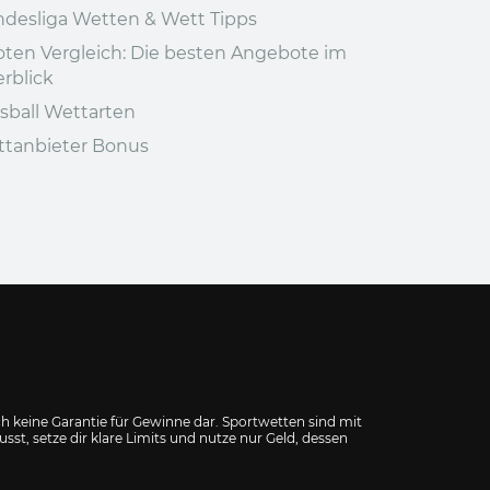
desliga Wetten & Wett Tipps
ten Vergleich: Die besten Angebote im
rblick
sball Wettarten
tanbieter Bonus
och keine Garantie für Gewinne dar. Sportwetten sind mit
sst, setze dir klare Limits und nutze nur Geld, dessen