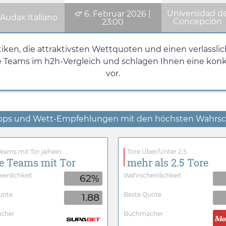
Universidad d
6. Februar 2026
|
Audax Italiano
Concepción
23:00
tiken, die attraktivsten Wettquoten und einen verlässli
 Teams im h2h-Vergleich und schlagen Ihnen eine kon
vor.
Tipps und Wett-Empfehlungen mit den höchsten Wahrsc
eams mit Tor ja/nein
Tore Über/Unter 2,5
e Teams mit Tor
mehr als 2.5 Tore
einlichkeit
Wahrscheinlichkeit
62%
uote
Beste Quote
1.88
cher
Buchmacher