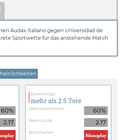
e
chen Audax Italiano gegen Universidad de
krete Sportwette für das anstehende Match
heinlichkeiten
Expertentipp
mehr als 2.5 Tore
Wahrscheinlichkeit
60%
60%
Beste Quote
2.17
2.17
Buchmacher