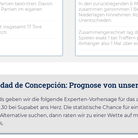
Partien bestritten. Davon
In den zurückliegenden 6 
 Partien im eigenen
zusammen genommen 1 Beg
Niederlagen hinnehmen. Kom
Unentschieden.
t insgesamt 17 Tore
tch.
Zusammengerechnet lag die 
Spielen exakt 1 bei Treffern
Anhänger also 1 Mal über ei
idad de Concepción: Prognose von unse
ds geben wir die folgende Experten-Vorhersage für das
.30
bei
Supabet
ans Herz. Die statistische Chance für ei
 Alternative suchen, dann raten wir zu einer Wette auf meh
%.