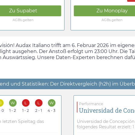
Zu
Supabet
Zu
Monoplay
AGBs gelten
AGBs gelten
isión! Audax Italiano trifft am
6. Februar 2026
im eigenen
ight ausgehen. Der Anstoß erfolgt um
23:00
Uhr. Die Ta
nen Auswärtssieg. Unsere Daten-Experten berechnen dafü
end und Statistiken: Der Direktvergleich (h2h) im Überb
D
W
L
L
W
Performance
Universidad de Con
- 0
1 - 2
1 - 2
2 - 1
4 - 3
 letzten Spieltag das
Universidad de Concepción 
folgendes Resultat erzielt: 1 