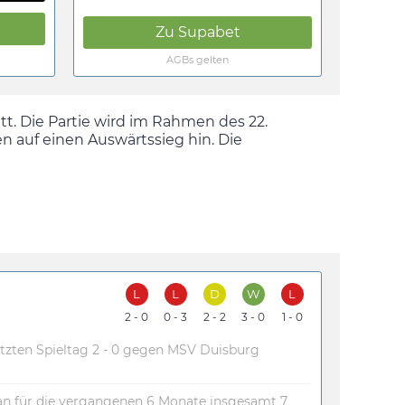
Zu
Supabet
AGBs gelten
tt. Die Partie wird im Rahmen des 22.
en auf einen Auswärtssieg hin. Die
L
L
D
W
L
2 - 0
0 - 3
2 - 2
3 - 0
1 - 0
tzten Spieltag 2 - 0 gegen MSV Duisburg
n für die vergangenen 6 Monate insgesamt 7