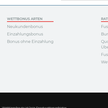
WETTBONUS ARTEN
RA
Neukundenbonus
Fus
Einzahlungsbonus
Bun
Bonus ohne Einzahlung
Quo
Übe
Fus
Wet
Wetttippsheute ist kein Sportwettenanbieter