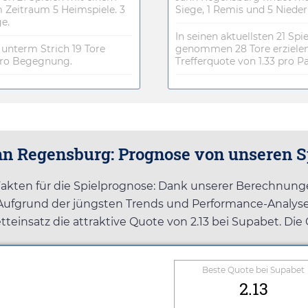
m Zeitraum 5 Heimspiele. 3
Siege, 1 Remis und 5 Niederl
e.
In seinen aktuellsten 21 
unterm Strich 19 Tore
genommen 28 Tore erzielen
 pro Begegnung.
Trefferquote von 1.33 pro Pa
hn Regensburg: Prognose von unseren 
Fakten für die Spielprognose: Dank unserer Berechnunge
 Aufgrund der jüngsten Trends und Performance-Analysen 
Wetteinsatz die attraktive Quote von
2.13
bei
Supabet
. Die
Beste Quote bei
Supabet
2.13