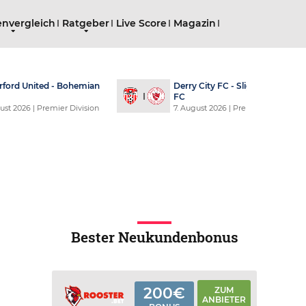
nvergleich
Ratgeber
Live Score
Magazin
ligo Rovers
Galway United F.C. - Drogheda United
F.C.
emier Division
7. August 2026
| Premier Division
Bester Neukundenbonus
200€
ZUM
ANBIETER