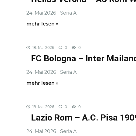
24. Mai 2026 | Seria A
mehr lesen »
18. Mai 2026
0
0
FC Bologna – Inter Mailan
24. Mai 2026 | Seria A
mehr lesen »
18. Mai 2026
0
0
Lazio Rom – A.C. Pisa 190
24. Mai 2026 | Seria A