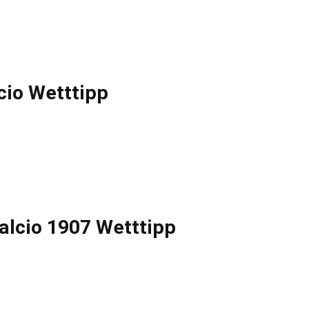
cio Wetttipp
lcio 1907 Wetttipp