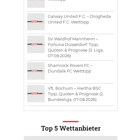
Galway United F.C. – Drogheda
United F.C. Wetttipp
SV Waldhof Mannheim –
Fortuna Düsseldorf: Tipp,
Quoten & Prognose (3. Liga,
07.08.2026)
Shamrock Rovers FC –
Dundalk FC Wetttipp
VfL Bochum – Hertha BSC:
Tipp, Quoten & Prognose (2.
Bundesliga, 07.08.2026)
Top 5 Wettanbieter