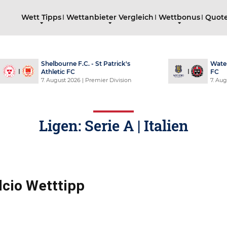
Wett Tipps
Wettanbieter Vergleich
Wettbonus
Quote
Waterford United - Bohemian
Derry City FC - S
FC
FC
7. August 2026
| Premier Division
7. August 2026
| Pr
Ligen:
Serie A | Italien
lcio Wetttipp