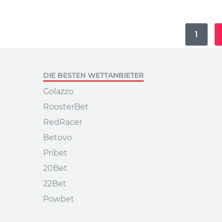
1
DIE BESTEN WETTANBIETER
Golazzo
RoosterBet
RedRacer
Betovo
Pribet
20Bet
22Bet
Powbet