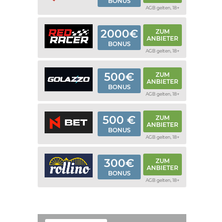
BONUS
AGB gelten, 18+
2000€
ZUM
ANBIETER
BONUS
AGB gelten, 18+
500€
ZUM
ANBIETER
BONUS
AGB gelten, 18+
500 €
ZUM
ANBIETER
BONUS
AGB gelten, 18+
300€
ZUM
ANBIETER
BONUS
AGB gelten, 18+