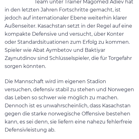
Team unter Trainer Magomed Adiev hat
in den letzten Jahren Fortschritte gemacht, ist
jedoch auf internationaler Ebene weiterhin klarer
Außenseiter. Kasachstan setzt in der Regel auf eine
kompakte Defensive und versucht, über Konter
oder Standardsituationen zum Erfolg zu kommen.
Spieler wie Abat Aymbetov und Baktiyar
Zaynutdinov sind Schlüsselspieler, die für Torgefahr
sorgen könnten.
Die Mannschaft wird im eigenen Stadion
versuchen, defensiv stabil zu stehen und Norwegen
das Leben so schwer wie möglich zu machen.
Dennoch ist es unwahrscheinlich, dass Kasachstan
gegen die starke norwegische Offensive bestehen
kann, es sei denn, sie liefern eine nahezu fehlerfreie
Defensivleistung ab.