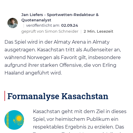
Jan Liefers - Sportwetten-Redakteur &
Quotenanalyst
|
veröffentlicht am:
02.09.24
geprüft von
Simon Schneider
|
2 Min. Lesezeit
Das Spiel wird in der Almaty Arena in Almaty
ausgetragen. Kasachstan tritt als Außenseiter an,
während Norwegen als Favorit gilt, insbesondere
aufgrund ihrer starken Offensive, die von Erling
Haaland angeführt wird.
Formanalyse Kasachstan
Kasachstan geht mit dem Ziel in dieses
Spiel, vor heimischem Publikum ein
respektables Ergebnis zu erzielen. Das