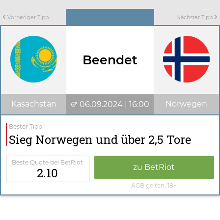
Vorheriger Tipp
Nächster Tipp
Beendet
Kasachstan
Norwegen
06.09.2024 | 16:00
Bester Tipp
Sieg Norwegen und über 2,5 Tore
Beste Quote bei BetRiot
zu BetRiot
2.10
AGB gelten, 18+