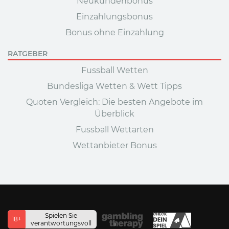
Neukundenbonus
Einzahlungsbonus
Bonus ohne Einzahlung
RATGEBER
Fussball Wetten
Bundesliga Wetten & Wett Tipps
Quoten Vergleich: Die besten Angebote im
Überblick
Fussball Wettarten
Wettanbieter Bonus
Spielen Sie
18+
verantwortungsvoll