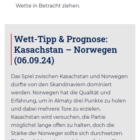
Wette in Betracht ziehen.
Wett-Tipp & Prognose:
Kasachstan – Norwegen
(06.09.24)
Das Spiel zwischen Kasachstan und Norwegen
dürfte von den Skandinaviern dominiert
werden. Norwegen hat die Qualität und
Erfahrung, um in Almaty drei Punkte zu holen
und dabei mehrere Tore zu erzielen.
Kasachstan wird versuchen, die Partie
möglichst lange offen zu halten, doch die
Stärke der Norweger sollte sich durchsetzen.