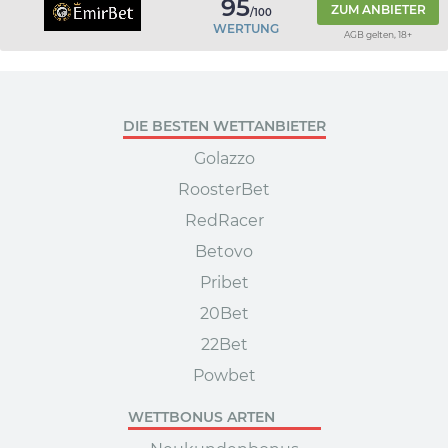
95
ZUM ANBIETER
/100
WERTUNG
AGB gelten, 18+
DIE BESTEN WETTANBIETER
Golazzo
RoosterBet
RedRacer
Betovo
Pribet
20Bet
22Bet
Powbet
WETTBONUS ARTEN