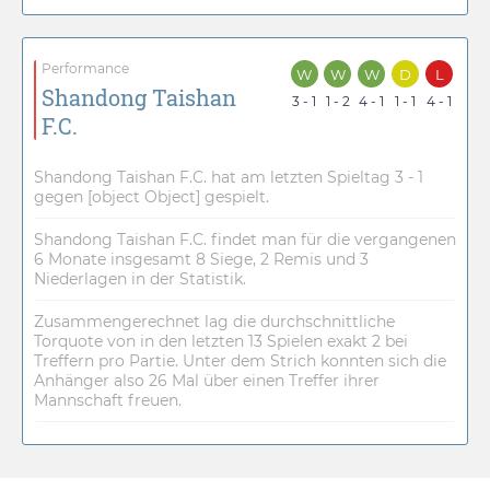
Performance
W
W
W
D
L
Shandong Taishan
3 - 1
1 - 2
4 - 1
1 - 1
4 - 1
F.C.
Shandong Taishan F.C. hat am letzten Spieltag 3 - 1
gegen [object Object] gespielt.
Shandong Taishan F.C. findet man für die vergangenen
6 Monate insgesamt 8 Siege, 2 Remis und 3
Niederlagen in der Statistik.
Zusammengerechnet lag die durchschnittliche
Torquote von in den letzten 13 Spielen exakt 2 bei
Treffern pro Partie. Unter dem Strich konnten sich die
Anhänger also 26 Mal über einen Treffer ihrer
Mannschaft freuen.