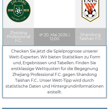
Zhejiang
Shandong
20. Mai 2026
|
Professional
Taishan F.C.
12:00
F.C.
Checken Sie jetzt die Spielprognose unserer
Wett-Experten. Wir bieten Statistiken zu Form
und, Ergebnissen und Tabellen. Finden Sie
erstklassige Wettquoten für die Begegnung
Zhejiang Professional F.C. gegen Shandong
Taishan F.C.. Unser Wett-Tipp wird durch
statistische Daten und Hintergrundinformationen
erstellt.