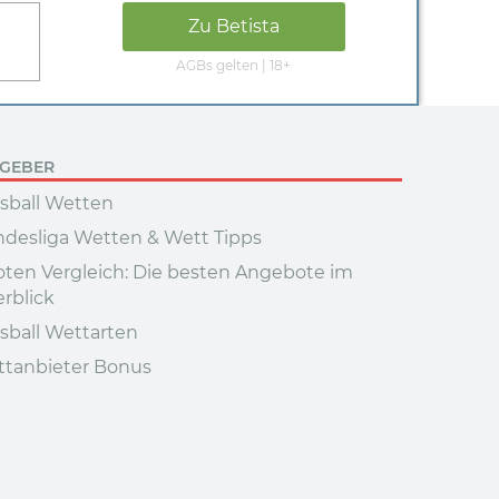
Zu
Betista
AGBs gelten | 18+
TGEBER
sball Wetten
desliga Wetten & Wett Tipps
ten Vergleich: Die besten Angebote im
rblick
sball Wettarten
tanbieter Bonus