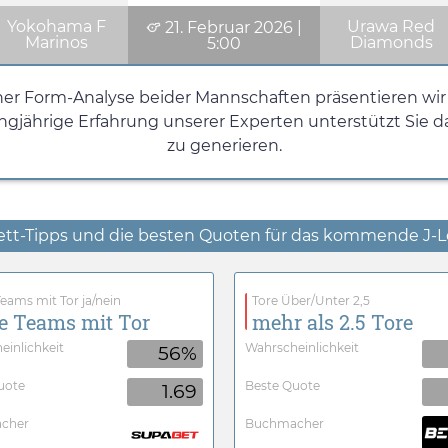
Yokohama F
Urawa Red
21. Februar 2026
|
Marinos
Diamonds
5:00
 einer Form-Analyse beider Mannschaften präsentieren w
gjährige Erfahrung unserer Experten unterstützt Sie d
zu generieren.
ett-Tipps und die besten Quoten für das kommende J-L
eams mit Tor ja/nein
Tore Über/Unter 2,5
e Teams mit Tor
mehr als 2.5 Tore
einlichkeit
Wahrscheinlichkeit
56%
uote
Beste Quote
1.69
cher
Buchmacher