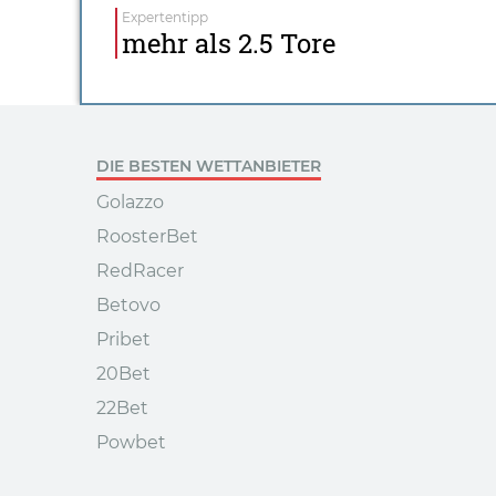
Expertentipp
mehr als 2.5 Tore
DIE BESTEN WETTANBIETER
Golazzo
RoosterBet
RedRacer
Betovo
Pribet
20Bet
22Bet
Powbet