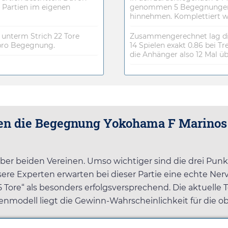
 Partien im eigenen
genommen 5 Begegnungen g
hinnehmen. Komplettiert wi
 unterm Strich 22 Tore
Zusammengerechnet lag die 
e pro Begegnung.
14 Spielen exakt 0.86 bei T
die Anhänger also 12 Mal üb
pen die Begegnung Yokohama F Marino
r beiden Vereinen. Umso wichtiger sind die drei Punkt
nsere Experten erwarten bei dieser Partie eine echte Ne
5 Tore“ als besonders erfolgsversprechend. Die aktuell
modell liegt die Gewinn-Wahrscheinlichkeit für die ob