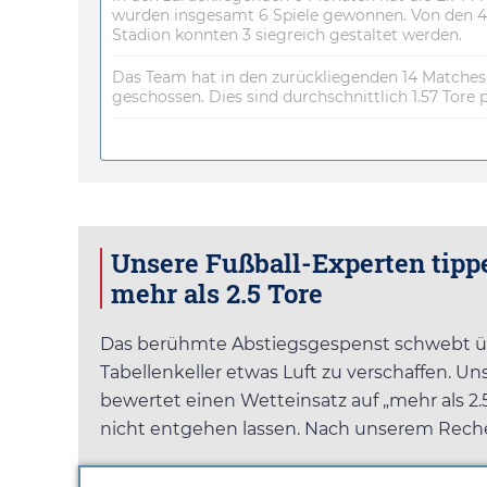
wurden insgesamt 6 Spiele gewonnen. Von den 4
Stadion konnten 3 siegreich gestaltet werden.
Das Team hat in den zurückliegenden 14 Matches
geschossen. Dies sind durchschnittlich 1.57 Tor
Unsere Fußball-Experten tip
mehr als 2.5 Tore
Das berühmte Abstiegsgespenst schwebt übe
Tabellenkeller etwas Luft zu verschaffen. U
bewertet einen Wetteinsatz auf „mehr als 2.
nicht entgehen lassen. Nach unserem Rechen