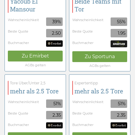
Yacoub El
Beide Teams mit
Mansour
Tor
Wahrscheinlichkeit
Wahrscheinlichkeit
39%
55%
Beste Quote
Beste Quote
2.50
1.95
Buchmacher
Buchmacher
Zu
Emirbet
Zu
Sportuna
AGBs gelten
AGBs gelten
Tore Über/Unter 2,5
Expertentipp
mehr als 2.5 Tore
mehr als 2.5 Tore
Wahrscheinlichkeit
Wahrscheinlichkeit
51%
51%
Beste Quote
Beste Quote
2.35
2.35
Buchmacher
Buchmacher