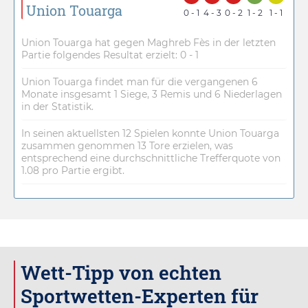
Union Touarga
0 - 1
4 - 3
0 - 2
1 - 2
1 - 1
Union Touarga hat gegen Maghreb Fès in der letzten
Partie folgendes Resultat erzielt: 0 - 1
Union Touarga findet man für die vergangenen 6
Monate insgesamt 1 Siege, 3 Remis und 6 Niederlagen
in der Statistik.
In seinen aktuellsten 12 Spielen konnte Union Touarga
zusammen genommen 13 Tore erzielen, was
entsprechend eine durchschnittliche Trefferquote von
1.08 pro Partie ergibt.
Wett-Tipp von echten
Sportwetten-Experten für