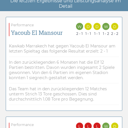
Die letzten Ergebnisse und Leistungsanalyse im
Detail
Performance
W
D
D
W
D
Yacoub El Mansour
2 - 1
1 - 1
1 - 1
1 - 2
2 - 2
Kawkab Marrakech hat gegen Yacoub El Mansour am
letzten Spieltag das folgende Resultat erzielt: 2 - 1
In den zurückliegenden 6 Monaten hat die Elf 12
Partien bestritten. Davon wurden insgesamt 2 Spiele
gewonnen. Von den 6 Partien im eigenen Stadion
konnten 1 siegreich gestaltet werden.
Das Team hat in den zurückliegenden 12 Matches
unterm Strich 13 Tore geschossen. Dies sind
durchschnittlich 1.08 Tore pro Begegnung.
Performance
L
L
L
W
D