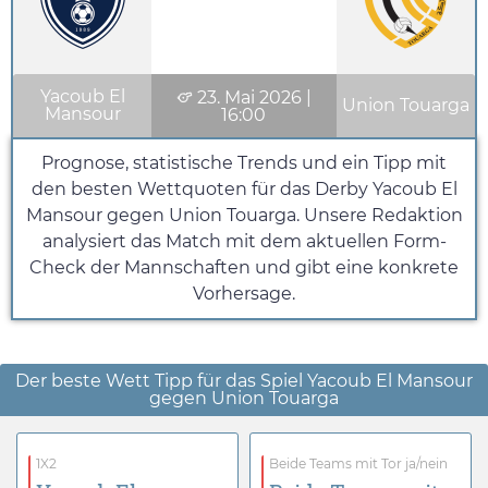
Yacoub El
23. Mai 2026
|
Union Touarga
Mansour
16:00
Prognose, statistische Trends und ein Tipp mit
den besten Wettquoten für das Derby Yacoub El
Mansour gegen Union Touarga. Unsere Redaktion
analysiert das Match mit dem aktuellen Form-
Check der Mannschaften und gibt eine konkrete
Vorhersage.
Der beste Wett Tipp für das Spiel Yacoub El Mansour
gegen Union Touarga
1X2
Beide Teams mit Tor ja/nein