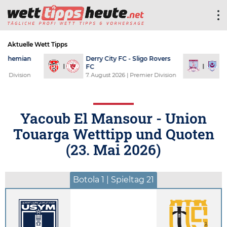
Aktuelle Wett Tipps
Derry City FC - Sligo Rovers
Galway Unit
FC
F.C.
7. August 2026
| Premier Division
7. August 202
Yacoub El Mansour - Union
Touarga Wetttipp und Quoten
(
23. Mai 2026
)
Botola 1 | Spieltag 21