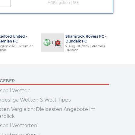
AGBs gelten | 18+
erford United -
Shamrock Rovers FC -
emian FC
Dundalk FC
ugust 2026
| Premier
7. August 2026
| Premier
sion
Division
TGEBER
sball Wetten
desliga Wetten & Wett Tipps
ten Vergleich: Die besten Angebote im
rblick
sball Wettarten
tanbieter Bonus