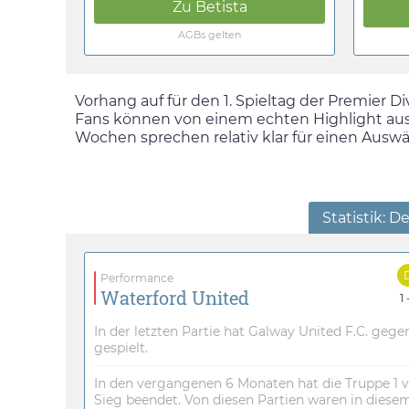
Zu
Betista
AGBs gelten
Vorhang auf für den 1. Spieltag der Premier Di
Fans können von einem echten Highlight au
Wochen sprechen relativ klar für einen Ausw
Statistik: 
Performance
Waterford United
1 
In der letzten Partie hat Galway United F.C. gegen
gespielt.
In den vergangenen 6 Monaten hat die Truppe 1 v
Sieg beendet. Von diesen Partien waren in diese