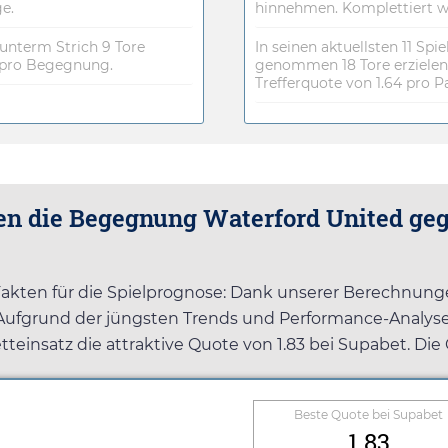
e.
hinnehmen. Komplettiert wi
unterm Strich 9 Tore
In seinen aktuellsten 11 S
e pro Begegnung.
genommen 18 Tore erzielen,
Trefferquote von 1.64 pro Pa
en die Begegnung Waterford United gege
Fakten für die Spielprognose: Dank unserer Berechnunge
 Aufgrund der jüngsten Trends und Performance-Analysen 
Wetteinsatz die attraktive Quote von
1.83
bei
Supabet
. Die
Beste Quote bei
Supabet
1.83