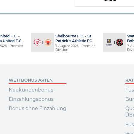
ited F.C. -
Shelbourne F.C. - St
Wat
 United F.C.
Patrick's Athletic FC
Boh
 2026
| Premier
7. August 2026
| Premier
7. A
Division
Divi
WETTBONUS ARTEN
RA
Neukundenbonus
Fus
Einzahlungsbonus
Bun
Bonus ohne Einzahlung
Quo
Übe
Fus
Wet