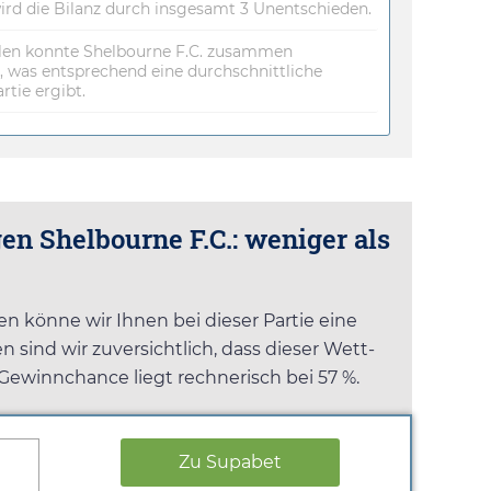
rd die Bilanz durch insgesamt 3 Unentschieden.
pielen konnte Shelbourne F.C. zusammen
 was entsprechend eine durchschnittliche
rtie ergibt.
n Shelbourne F.C.: weniger als
n könne wir Ihnen bei dieser Partie eine
sind wir zuversichtlich, dass dieser Wett-
 Gewinnchance liegt rechnerisch bei 57 %.
Zu
Supabet