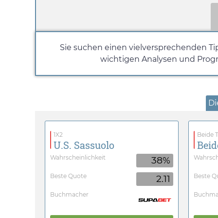
Sie suchen einen vielversprechenden Tip
wichtigen Analysen und Progn
Di
1X2
Beide T
U.S. Sassuolo
Beid
Wahrscheinlichkeit
Wahrsch
38%
Beste Quote
Beste Q
2.11
Buchmacher
Buchma