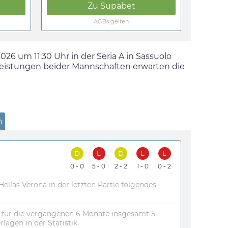
Zu
Supabet
AGBs gelten
2026
um
11:30
Uhr in der Seria A in Sassuolo
n Leistungen beider Mannschaften erwarten die
h
D
L
D
L
L
0 - 0
5 - 0
2 - 2
1 - 0
0 - 2
llas Verona in der letzten Partie folgendes
 für die vergangenen 6 Monate insgesamt 5
lagen in der Statistik.