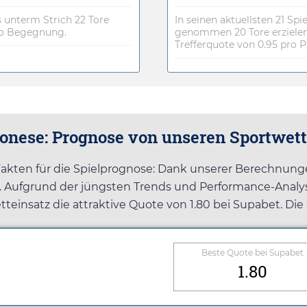
 unterm Strich 22 Tore
In seinen aktuellsten 21 S
pro Begegnung.
genommen 20 Tore erzielen
Trefferquote von 0.95 pro Pa
monese: Prognose von unseren Sportwet
Fakten für die Spielprognose: Dank unserer Berechnunge
Aufgrund der jüngsten Trends und Performance-Analysen
Wetteinsatz die attraktive Quote von
1.80
bei
Supabet
. Di
Beste Quote bei
Supabet
1.80