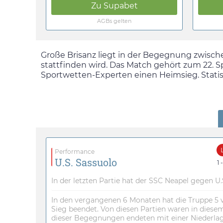
Zu
Supabet
AGBs gelten
Große Brisanz liegt in der Begegnung zwisch
stattfinden wird. Das Match gehört zum 22. S
Sportwetten-Experten einen Heimsieg. Statisti
Performance
U.S. Sassuolo
1 
In der letzten Partie hat der SSC Neapel gegen U.S
In den vergangenen 6 Monaten hat die Truppe 5 
Sieg beendet. Von diesen Partien waren in diese
dieser Begegnungen endeten mit einer Niederlag