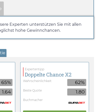
e
sere Experten unterstützen Sie mit allen
möglichst hohe Gewinnchancen.
tie
Expertentipp
Doppelte Chance X2
Wahrscheinlichkeit
65%
62%
Beste Quote
1.64
1.80
Buchmacher