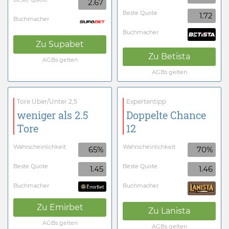
2.67
Beste Quote
1.72
Buchmacher
Buchmacher
Zu
Supabet
Zu
Betista
AGBs gelten
AGBs gelten
Tore Über/Unter 2,5
Expertentipp
weniger als 2.5
Doppelte Chance
Tore
12
Wahrscheinlichkeit
Wahrscheinlichkeit
65%
70%
Beste Quote
Beste Quote
1.45
1.46
Buchmacher
Buchmacher
Zu
Emirbet
Zu
Lanista
AGBs gelten
AGBs gelten