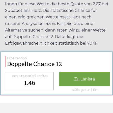
Ihnen für diese Wette die beste Quote von
2.67
bei
Supabet
ans Herz. Die statistische Chance für
einen erfolgreichen Wetteinsatz liegt nach
unserer Analyse bei 43 %. Falls Sie dazu eine
Alternative suchen, dann raten wir zu einer Wette
auf Doppelte Chance 12. Dafür liegt die
Erfolgswahrscheinlichkeit statistisch bei 70 %.
Expertentipp
Doppelte Chance 12
Beste Quote bei
Lanista
Zu
Lanista
1.46
AGBs gelten | 18+