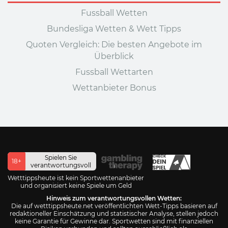
Fussball Wetten
Bundesliga Wetten & Wett Tipps
Quoten Vergleich: Die besten Angebote im
Überblick
Fussball Wettarten
Wettanbieter Bonus
Spielen Sie
18+
verantwortungsvoll
Wetttippsheute ist kein Sportwettenanbieter
und organisiert keine Spiele um Geld
Hinweis zum verantwortungsvollen Wetten:
Die auf wetttippsheute.net veröffentlichten Wett-Tipps basieren auf
redaktioneller Einschätzung und statistischer Analyse, stellen jedoch
keine Garantie für Gewinne dar. Sportwetten sind mit finanziellen