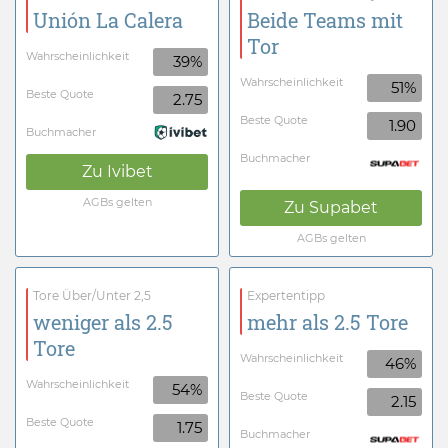
Unión La Calera
Beide Teams mit
Tor
Wahrscheinlichkeit
39%
Wahrscheinlichkeit
51%
Beste Quote
2.75
Beste Quote
1.90
Buchmacher
Buchmacher
Zu
Ivibet
AGBs gelten
Zu
Supabet
AGBs gelten
Tore Über/Unter 2,5
Expertentipp
weniger als 2.5
mehr als 2.5 Tore
Tore
Wahrscheinlichkeit
46%
Wahrscheinlichkeit
54%
Beste Quote
2.15
Beste Quote
1.75
Buchmacher