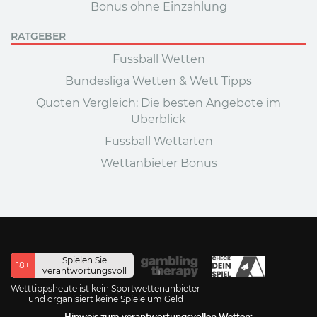
Bonus ohne Einzahlung
RATGEBER
Fussball Wetten
Bundesliga Wetten & Wett Tipps
Quoten Vergleich: Die besten Angebote im
Überblick
Fussball Wettarten
Wettanbieter Bonus
Spielen Sie
18+
verantwortungsvoll
Wetttippsheute ist kein Sportwettenanbieter
und organisiert keine Spiele um Geld
Hinweis zum verantwortungsvollen Wetten: