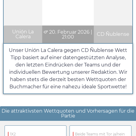
Unión La
20. Februar 2026
|
CD Ñublense
Calera
21:00
Unser Unión La Calera gegen CD Ñublense Wett
Tipp basiert auf einer datengestützten Analyse,
den letzten Eindrücken der Teams und der
individuellen Bewertung unserer Redaktion. Wir
haben stets die derzeit besten Wettquoten der
Buchmacher für eine nahezu ideale Sportwette!
Die attraktivsten Wettquoten und Vorhersagen für die
Partie
1X2
Beide Teams mit Tor ja/nein