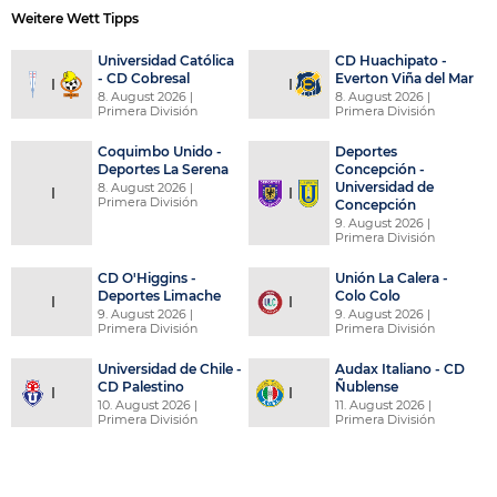
Weitere Wett Tipps
Universidad Católica
CD Huachipato -
- CD Cobresal
Everton Viña del Mar
8. August 2026
|
8. August 2026
|
Primera División
Primera División
Coquimbo Unido -
Deportes
Deportes La Serena
Concepción -
Universidad de
8. August 2026
|
Primera División
Concepción
9. August 2026
|
Primera División
CD O'Higgins -
Unión La Calera -
Deportes Limache
Colo Colo
9. August 2026
|
9. August 2026
|
Primera División
Primera División
Universidad de Chile -
Audax Italiano - CD
CD Palestino
Ñublense
10. August 2026
|
11. August 2026
|
Primera División
Primera División