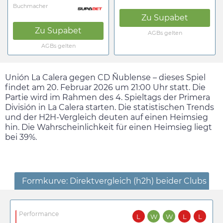
Buchmacher
Zu
Supabet
Zu
Supabet
AGBs gelten
AGBs gelten
Unión La Calera gegen CD Ñublense – dieses Spiel
findet am
20. Februar 2026
um
21:00
Uhr statt. Die
Partie wird im Rahmen des 4. Spieltags der Primera
División in La Calera starten. Die statistischen Trends
und der H2H-Vergleich deuten auf einen Heimsieg
hin. Die Wahrscheinlichkeit für einen Heimsieg liegt
bei 39%.
Formkurve: Direktvergleich (h2h) beider Clubs
Performance
L
W
W
L
L