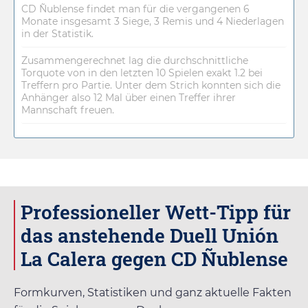
CD Ñublense findet man für die vergangenen 6
Monate insgesamt 3 Siege, 3 Remis und 4 Niederlagen
in der Statistik.
Zusammengerechnet lag die durchschnittliche
Torquote von in den letzten 10 Spielen exakt 1.2 bei
Treffern pro Partie. Unter dem Strich konnten sich die
Anhänger also 12 Mal über einen Treffer ihrer
Mannschaft freuen.
Professioneller Wett-Tipp für
das anstehende Duell Unión
La Calera gegen CD Ñublense
Formkurven, Statistiken und ganz aktuelle Fakten