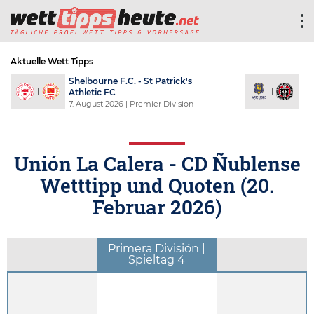
Aktuelle Wett Tipps
Shelbourne F.C. - St Patrick's
Wa
Athletic FC
F
7. August 2026
| Premier Division
7.
Unión La Calera - CD Ñublense
Wetttipp und Quoten (
20.
Februar 2026
)
Primera División |
Spieltag 4