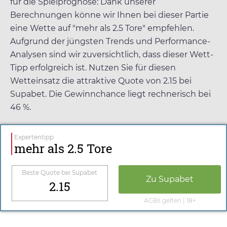
für die Spielprognose: Dank unserer
Berechnungen könne wir Ihnen bei dieser Partie
eine Wette auf "mehr als 2.5 Tore" empfehlen.
Aufgrund der jüngsten Trends und Performance-
Analysen sind wir zuversichtlich, dass dieser Wett-
Tipp erfolgreich ist. Nutzen Sie für diesen
Wetteinsatz die attraktive Quote von
2.15
bei
Supabet
. Die Gewinnchance liegt rechnerisch bei
46 %.
Expertentipp
mehr als 2.5 Tore
Beste Quote bei
Supabet
Zu
Supabet
2.15
AGBs gelten | 18+