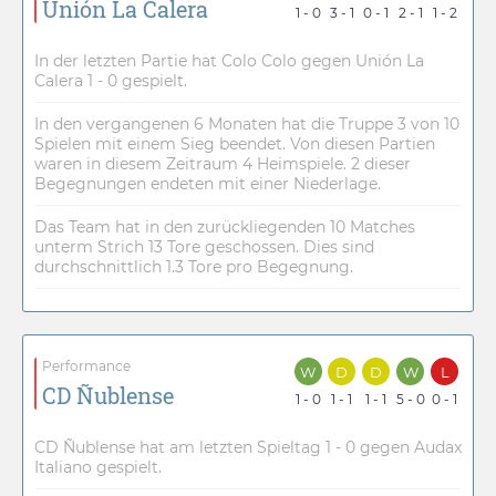
Unión La Calera
1 - 0
3 - 1
0 - 1
2 - 1
1 - 2
In der letzten Partie hat Colo Colo gegen Unión La
Calera 1 - 0 gespielt.
In den vergangenen 6 Monaten hat die Truppe 3 von 10
Spielen mit einem Sieg beendet. Von diesen Partien
waren in diesem Zeitraum 4 Heimspiele. 2 dieser
Begegnungen endeten mit einer Niederlage.
Das Team hat in den zurückliegenden 10 Matches
unterm Strich 13 Tore geschossen. Dies sind
durchschnittlich 1.3 Tore pro Begegnung.
Performance
W
D
D
W
L
CD Ñublense
1 - 0
1 - 1
1 - 1
5 - 0
0 - 1
CD Ñublense hat am letzten Spieltag 1 - 0 gegen Audax
Italiano gespielt.