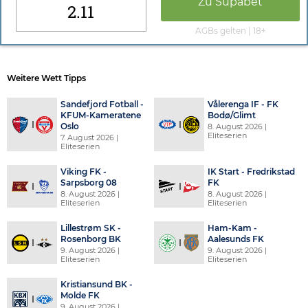
Zu
Supabet
2.11
AGBs gelten | 18+
Weitere Wett Tipps
Sandefjord Fotball -
Vålerenga IF - FK
KFUM-Kameratene
Bodø/Glimt
Oslo
8. August 2026
|
Eliteserien
7. August 2026
|
Eliteserien
Viking FK -
IK Start - Fredrikstad
Sarpsborg 08
FK
8. August 2026
|
8. August 2026
|
Eliteserien
Eliteserien
Lillestrøm SK -
Ham-Kam -
Rosenborg BK
Aalesunds FK
9. August 2026
|
9. August 2026
|
Eliteserien
Eliteserien
Kristiansund BK -
Molde FK
9. August 2026
|