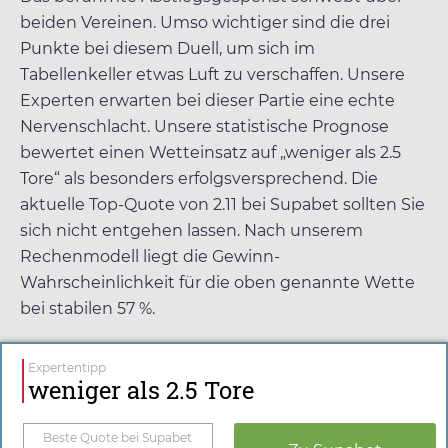
beiden Vereinen. Umso wichtiger sind die drei
Punkte bei diesem Duell, um sich im
Tabellenkeller etwas Luft zu verschaffen. Unsere
Experten erwarten bei dieser Partie eine echte
Nervenschlacht. Unsere statistische Prognose
bewertet einen Wetteinsatz auf „weniger als 2.5
Tore“ als besonders erfolgsversprechend. Die
aktuelle Top-Quote von
2.11
bei
Supabet
sollten Sie
sich nicht entgehen lassen. Nach unserem
Rechenmodell liegt die Gewinn-
Wahrscheinlichkeit für die oben genannte Wette
bei stabilen 57 %.
Expertentipp
weniger als 2.5 Tore
Beste Quote bei
Supabet