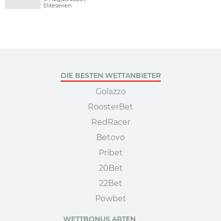
Eliteserien
DIE BESTEN WETTANBIETER
Golazzo
RoosterBet
RedRacer
Betovo
Pribet
20Bet
22Bet
Powbet
WETTBONUS ARTEN