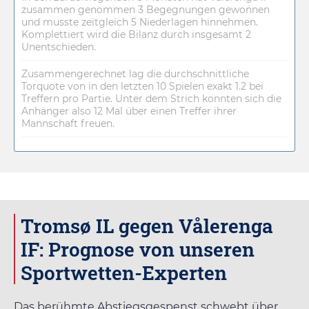
zusammen genommen 3 Begegnungen gewonnen
und musste zeitgleich 5 Niederlagen hinnehmen.
Komplettiert wird die Bilanz durch insgesamt 2
Unentschieden.
Zusammengerechnet lag die durchschnittliche
Torquote von in den letzten 10 Spielen exakt 1.2 bei
Treffern pro Partie. Unter dem Strich konnten sich die
Anhänger also 12 Mal über einen Treffer ihrer
Mannschaft freuen.
Tromsø IL gegen Vålerenga
IF: Prognose von unseren
Sportwetten-Experten
Das berühmte Abstiegsgespenst schwebt über