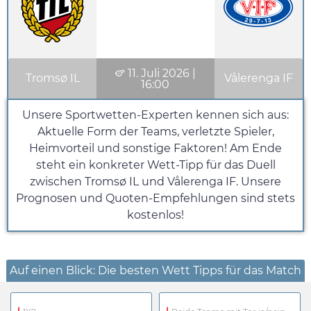
11. Juli 2026
|
Tromsø IL
Vålerenga IF
16:00
Unsere Sportwetten-Experten kennen sich aus:
Aktuelle Form der Teams, verletzte Spieler,
Heimvorteil und sonstige Faktoren! Am Ende
steht ein konkreter Wett-Tipp für das Duell
zwischen Tromsø IL und Vålerenga IF. Unsere
Prognosen und Quoten-Empfehlungen sind stets
kostenlos!
Auf einen Blick: Die besten Wett Tipps für das Match