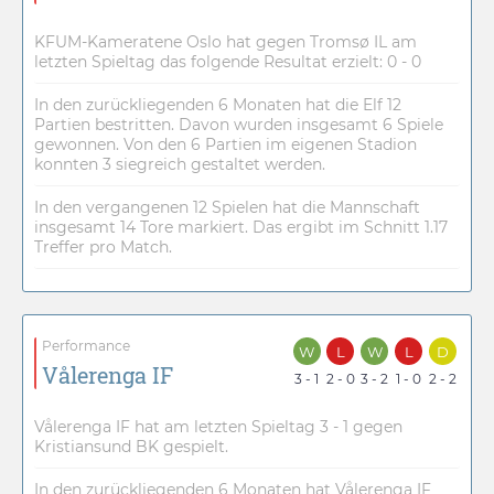
KFUM-Kameratene Oslo hat gegen Tromsø IL am
letzten Spieltag das folgende Resultat erzielt: 0 - 0
In den zurückliegenden 6 Monaten hat die Elf 12
Partien bestritten. Davon wurden insgesamt 6 Spiele
gewonnen. Von den 6 Partien im eigenen Stadion
konnten 3 siegreich gestaltet werden.
In den vergangenen 12 Spielen hat die Mannschaft
insgesamt 14 Tore markiert. Das ergibt im Schnitt 1.17
Treffer pro Match.
Performance
W
L
W
L
D
Vålerenga IF
3 - 1
2 - 0
3 - 2
1 - 0
2 - 2
Vålerenga IF hat am letzten Spieltag 3 - 1 gegen
Kristiansund BK gespielt.
In den zurückliegenden 6 Monaten hat Vålerenga IF