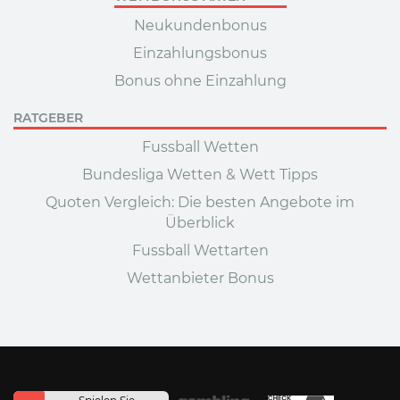
Neukundenbonus
Einzahlungsbonus
Bonus ohne Einzahlung
RATGEBER
Fussball Wetten
Bundesliga Wetten & Wett Tipps
Quoten Vergleich: Die besten Angebote im
Überblick
Fussball Wettarten
Wettanbieter Bonus