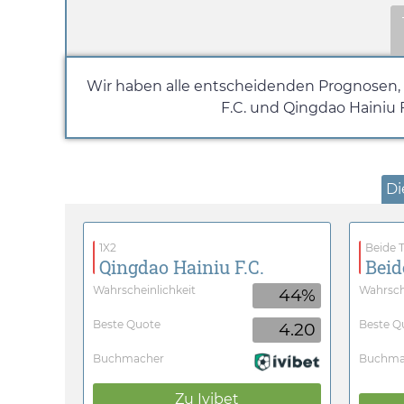
Wir haben alle entscheidenden Prognosen, 
F.C. und Qingdao Hainiu 
Di
1X2
Beide T
Qingdao Hainiu F.C.
Beid
Wahrscheinlichkeit
Wahrsch
44%
Beste Quote
Beste Q
4.20
Buchmacher
Buchma
Zu
Ivibet