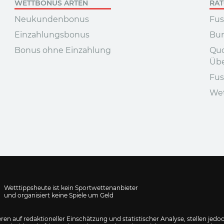
WETTBONUS ARTEN
RA
Neukundenbonus
Fus
Einzahlungsbonus
Bun
Bonus ohne Einzahlung
Quo
Übe
Fus
Wet
Wetttippsheute ist kein Sportwettenanbieter
und organisiert keine Spiele um Geld
ren auf redaktioneller Einschätzung und statistischer Analyse, stellen jed