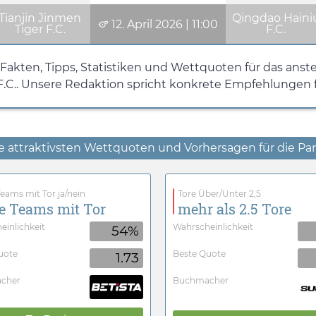
Tianjin Jinmen
Qingdao Haini
12. April 2026
|
11:00
Tiger F.C.
F.C.
Fakten, Tipps, Statistiken und Wettquoten für das anst
F.C.. Unsere Redaktion spricht konkrete Empfehlungen f
e attraktivsten Wettquoten und Vorhersagen für die Par
eams mit Tor ja/nein
Tore Über/Unter 2,5
e Teams mit Tor
mehr als 2.5 Tore
einlichkeit
Wahrscheinlichkeit
54%
uote
Beste Quote
1.73
cher
Buchmacher