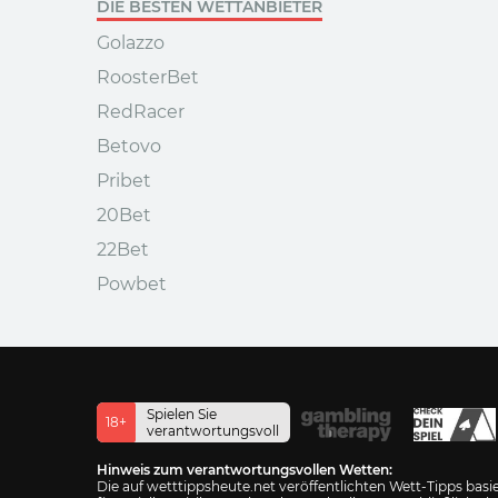
DIE BESTEN WETTANBIETER
Golazzo
RoosterBet
RedRacer
Betovo
Pribet
20Bet
22Bet
Powbet
Spielen Sie
18+
verantwortungsvoll
Hinweis zum verantwortungsvollen Wetten:
Die auf wetttippsheute.net veröffentlichten Wett-Tipps basie