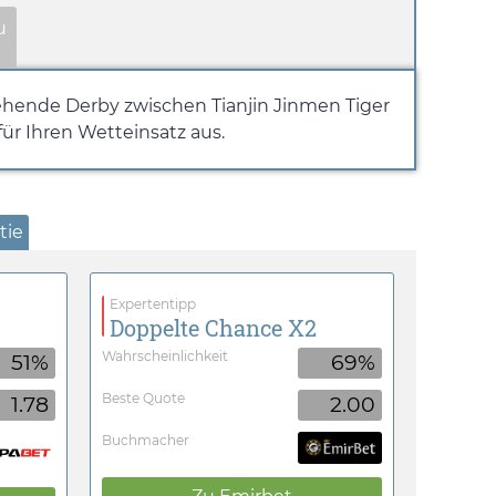
u
ehende Derby zwischen Tianjin Jinmen Tiger
ür Ihren Wetteinsatz aus.
tie
Expertentipp
Doppelte Chance X2
Wahrscheinlichkeit
51%
69%
Beste Quote
1.78
2.00
Buchmacher