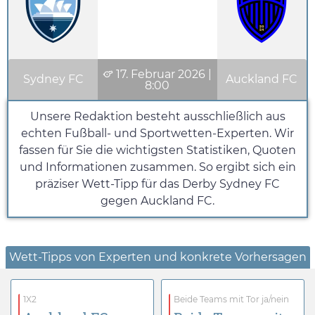
17. Februar 2026
|
Sydney FC
Auckland FC
8:00
Unsere Redaktion besteht ausschließlich aus
echten Fußball- und Sportwetten-Experten. Wir
fassen für Sie die wichtigsten Statistiken, Quoten
und Informationen zusammen. So ergibt sich ein
präziser Wett-Tipp für das Derby Sydney FC
gegen Auckland FC.
Wett-Tipps von Experten und konkrete Vorhersagen
1X2
Beide Teams mit Tor ja/nein