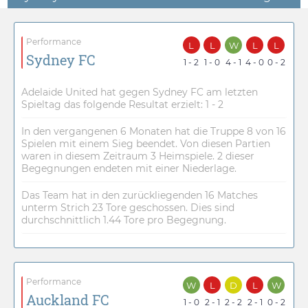
Performance
L
L
W
L
L
Sydney FC
1 - 2
1 - 0
4 - 1
4 - 0
0 - 2
Adelaide United hat gegen Sydney FC am letzten
Spieltag das folgende Resultat erzielt: 1 - 2
In den vergangenen 6 Monaten hat die Truppe 8 von 16
Spielen mit einem Sieg beendet. Von diesen Partien
waren in diesem Zeitraum 3 Heimspiele. 2 dieser
Begegnungen endeten mit einer Niederlage.
Das Team hat in den zurückliegenden 16 Matches
unterm Strich 23 Tore geschossen. Dies sind
durchschnittlich 1.44 Tore pro Begegnung.
Performance
W
L
D
L
W
Auckland FC
1 - 0
2 - 1
2 - 2
2 - 1
0 - 2