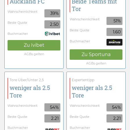
Auckland FC
Beide Teams mit
Tor
Wahrscheinlichkeit
39%
Wahrscheinlichkeit
51%
Beste Quote
2.50
Beste Quote
1.60
Buchmacher
Buchmacher
Zu
Ivibet
Zu
Sportuna
AGBs gelten
AGBs gelten
Tore Über/Unter 2,5
Expertentipp
weniger als 2.5
weniger als 2.5
Tore
Tore
Wahrscheinlichkeit
Wahrscheinlichkeit
54%
54%
Beste Quote
Beste Quote
2.21
2.21
Buchmacher
Buchmacher