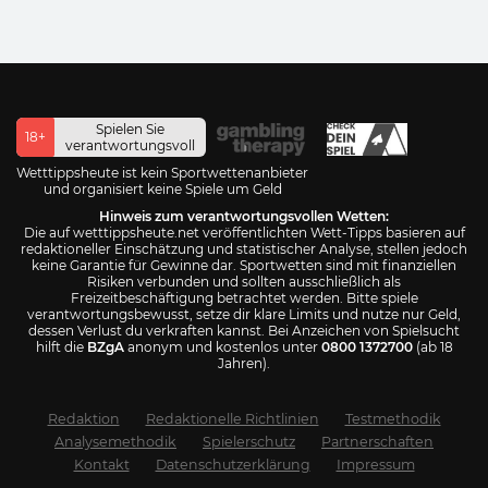
Spielen Sie
18+
verantwortungsvoll
Wetttippsheute ist kein Sportwettenanbieter
und organisiert keine Spiele um Geld
Hinweis zum verantwortungsvollen Wetten:
Die auf wetttippsheute.net veröffentlichten Wett-Tipps basieren auf
redaktioneller Einschätzung und statistischer Analyse, stellen jedoch
keine Garantie für Gewinne dar. Sportwetten sind mit finanziellen
Risiken verbunden und sollten ausschließlich als
Freizeitbeschäftigung betrachtet werden. Bitte spiele
verantwortungsbewusst, setze dir klare Limits und nutze nur Geld,
dessen Verlust du verkraften kannst. Bei Anzeichen von Spielsucht
hilft die
BZgA
anonym und kostenlos unter
0800 1372700
(ab 18
Jahren).
Redaktion
Redaktionelle Richtlinien
Testmethodik
Analysemethodik
Spielerschutz
Partnerschaften
Kontakt
Datenschutzerklärung
Impressum