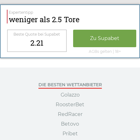
Expertentipp
weniger als 2.5 Tore
Beste Quote bei
Supabet
Zu
Supabet
2.21
AGBs gelten | 18+
DIE BESTEN WETTANBIETER
Golazzo
RoosterBet
RedRacer
Betovo
Pribet