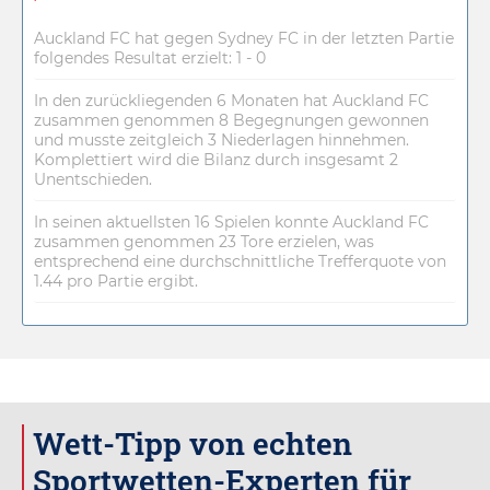
Auckland FC hat gegen Sydney FC in der letzten Partie
folgendes Resultat erzielt: 1 - 0
In den zurückliegenden 6 Monaten hat Auckland FC
zusammen genommen 8 Begegnungen gewonnen
und musste zeitgleich 3 Niederlagen hinnehmen.
Komplettiert wird die Bilanz durch insgesamt 2
Unentschieden.
In seinen aktuellsten 16 Spielen konnte Auckland FC
zusammen genommen 23 Tore erzielen, was
entsprechend eine durchschnittliche Trefferquote von
1.44 pro Partie ergibt.
Wett-Tipp von echten
Sportwetten-Experten für