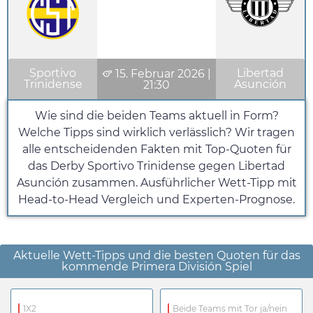
Sportivo
Libertad
15. Februar 2026
|
Trinidense
Asunción
21:30
Wie sind die beiden Teams aktuell in Form?
Welche Tipps sind wirklich verlässlich? Wir tragen
alle entscheidenden Fakten mit Top-Quoten für
das Derby Sportivo Trinidense gegen Libertad
Asunción zusammen. Ausführlicher Wett-Tipp mit
Head-to-Head Vergleich und Experten-Prognose.
Aktuelle Wett-Tipps und die besten Quoten für das
kommende Primera División Spiel
1X2
Beide Teams mit Tor ja/nein