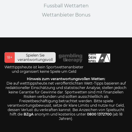
Fussball Wettarten
Wettanbieter Bonus
Spielen Sie
18+
verantwortungsvoll
Wetttippsheute ist kein Sportwettenanbieter
und organisiert keine Spiele um Geld
Hinweis zum verantwortungsvollen Wetten:
Die auf wetttippsheute.net veröffentlichten Wett-Tipps basieren auf
redaktioneller Einschätzung und statistischer Analyse, stellen jedoch
keine Garantie für Gewinne dar. Sportwetten sind mit finanziellen
Risiken verbunden und sollten ausschließlich als
Freizeitbeschäftigung betrachtet werden. Bitte spiele
verantwortungsbewusst, setze dir klare Limits und nutze nur Geld,
dessen Verlust du verkraften kannst. Bei Anzeichen von Spielsucht
hilft die
BZgA
anonym und kostenlos unter
0800 1372700
(ab 18
Jahren).