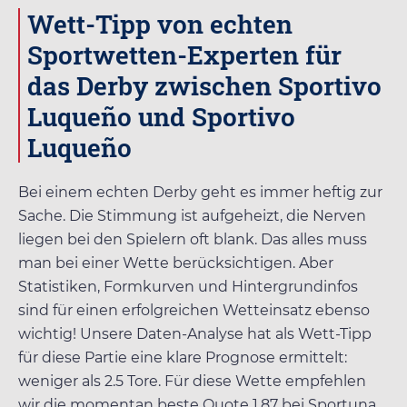
Wett-Tipp von echten
Sportwetten-Experten für
das Derby zwischen Sportivo
Luqueño und Sportivo
Luqueño
Bei einem echten Derby geht es immer heftig zur
Sache. Die Stimmung ist aufgeheizt, die Nerven
liegen bei den Spielern oft blank. Das alles muss
man bei einer Wette berücksichtigen. Aber
Statistiken, Formkurven und Hintergrundinfos
sind für einen erfolgreichen Wetteinsatz ebenso
wichtig! Unsere Daten-Analyse hat als Wett-Tipp
für diese Partie eine klare Prognose ermittelt:
weniger als 2.5 Tore. Für diese Wette empfehlen
wir die momentan beste Quote
1.87
bei
Sportuna
.