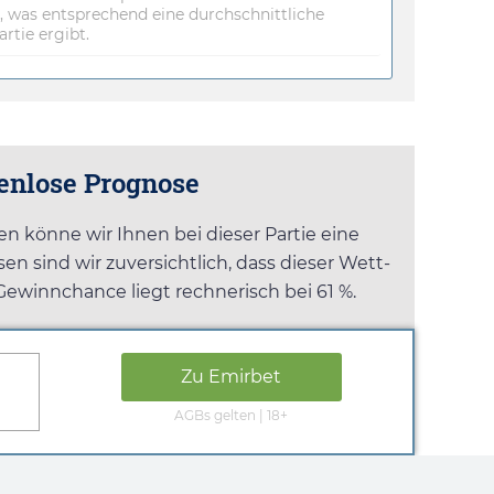
 was entsprechend eine durchschnittliche
rtie ergibt.
enlose Prognose
n könne wir Ihnen bei dieser Partie eine
 sind wir zuversichtlich, dass dieser Wett-
 Gewinnchance liegt rechnerisch bei 61 %.
Zu
Emirbet
AGBs gelten | 18+