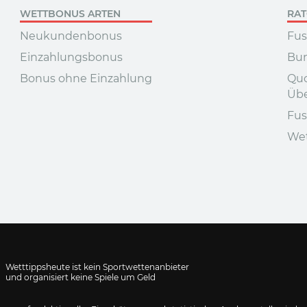
WETTBONUS ARTEN
RA
Neukundenbonus
Fus
Einzahlungsbonus
Bun
Bonus ohne Einzahlung
Quo
Übe
Fus
Wet
Wetttippsheute ist kein Sportwettenanbieter
und organisiert keine Spiele um Geld