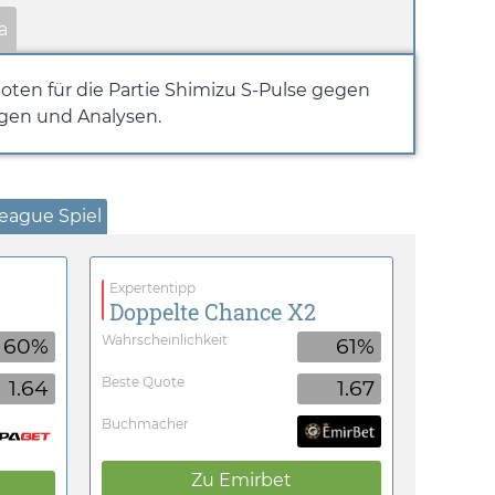
a
oten für die Partie Shimizu S-Pulse gegen
agen und Analysen.
eague Spiel
Expertentipp
Doppelte Chance X2
Wahrscheinlichkeit
60%
61%
Beste Quote
1.64
1.67
Buchmacher
Zu
Emirbet