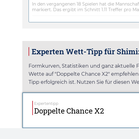
In den vergangenen 18 Spielen hat die Mannschaf
markiert. Das ergibt im Schnitt 1.11 Treffer pro Ma
Experten Wett-Tipp für Shimi
Formkurven, Statistiken und ganz aktuelle 
Wette auf "Doppelte Chance X2" empfehlen. 
Tipp erfolgreich ist. Nutzen Sie für diesen 
Expertentipp
Doppelte Chance X2