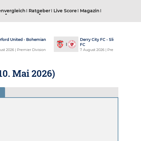
nvergleich
Ratgeber
Live Score
Magazin
- Sligo Rovers
Galway United F.C. - Drogheda United
F.C.
 Premier Division
7. August 2026
| Premier Division
10. Mai 2026
)