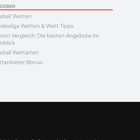
TGEBER
sball Wetten
desliga Wetten & Wett Tipps
ten Vergleich: Die besten Angebote im
rblick
sball Wettarten
tanbieter Bonus