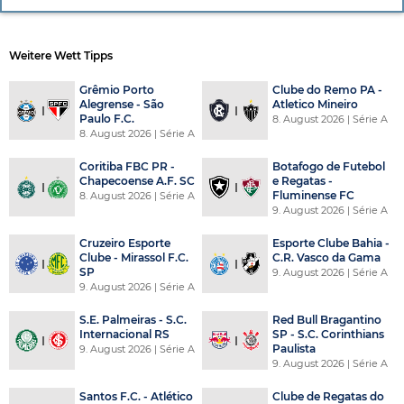
Weitere Wett Tipps
Grêmio Porto
Clube do Remo PA -
Alegrense - São
Atletico Mineiro
Paulo F.C.
8. August 2026
| Série A
8. August 2026
| Série A
Coritiba FBC PR -
Botafogo de Futebol
Chapecoense A.F. SC
e Regatas -
Fluminense FC
8. August 2026
| Série A
9. August 2026
| Série A
Cruzeiro Esporte
Esporte Clube Bahia -
Clube - Mirassol F.C.
C.R. Vasco da Gama
SP
9. August 2026
| Série A
9. August 2026
| Série A
S.E. Palmeiras - S.C.
Red Bull Bragantino
Internacional RS
SP - S.C. Corinthians
Paulista
9. August 2026
| Série A
9. August 2026
| Série A
Santos F.C. - Atlético
Clube de Regatas do