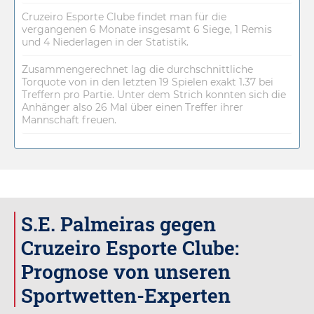
Cruzeiro Esporte Clube findet man für die
vergangenen 6 Monate insgesamt 6 Siege, 1 Remis
und 4 Niederlagen in der Statistik.
Zusammengerechnet lag die durchschnittliche
Torquote von in den letzten 19 Spielen exakt 1.37 bei
Treffern pro Partie. Unter dem Strich konnten sich die
Anhänger also 26 Mal über einen Treffer ihrer
Mannschaft freuen.
S.E. Palmeiras gegen
Cruzeiro Esporte Clube:
Prognose von unseren
Sportwetten-Experten