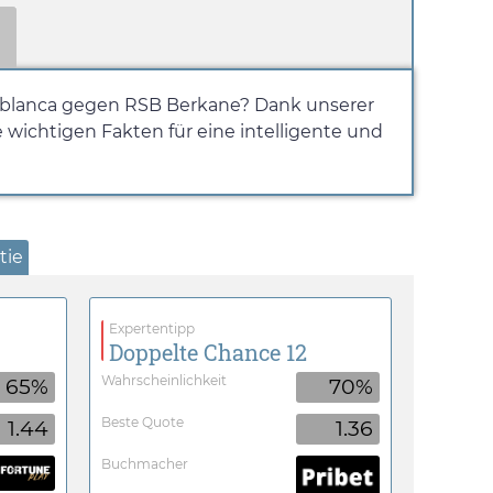
asablanca gegen RSB Berkane? Dank unserer
 wichtigen Fakten für eine intelligente und
tie
Expertentipp
Doppelte Chance 12
Wahrscheinlichkeit
65%
70%
Beste Quote
1.44
1.36
Buchmacher