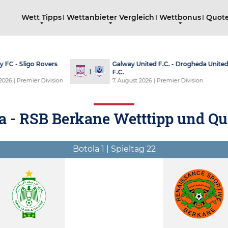
Wett Tipps
Wettanbieter Vergleich
Wettbonus
Quote
Galway United F.C. - Drogheda United
Shelbourne F.C. - 
F.C.
Athletic FC
7. August 2026
| Premier Division
7. August 2026
| Pre
a - RSB Berkane Wetttipp und Qu
Botola 1 | Spieltag 22