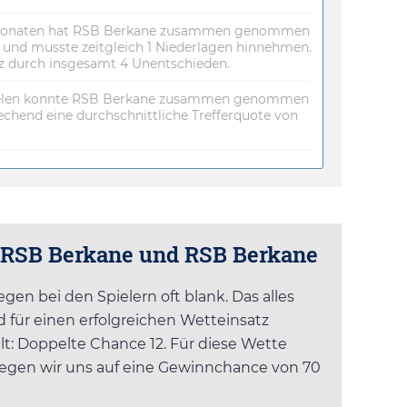
6 Monaten hat RSB Berkane zusammen genommen
nd musste zeitgleich 1 Niederlagen hinnehmen.
nz durch insgesamt 4 Unentschieden.
 Spielen konnte RSB Berkane zusammen genommen
rechend eine durchschnittliche Trefferquote von
n RSB Berkane und RSB Berkane
en bei den Spielern oft blank. Das alles
 für einen erfolgreichen Wetteinsatz
lt: Doppelte Chance 12. Für diese Wette
s legen wir uns auf eine Gewinnchance von 70