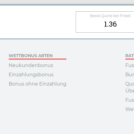
Beste Quote bei
Pribet
1.36
WETTBONUS ARTEN
RA
Neukundenbonus
Fus
Einzahlungsbonus
Bun
Bonus ohne Einzahlung
Quo
Übe
Fus
Wet