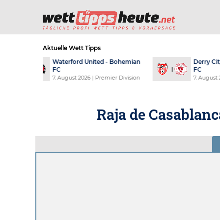
Aktuelle Wett Tipps
- Bohemian
Derry City FC - Sligo Rovers
FC
er Division
7. August 2026
| Premier Division
Raja de Casablanc