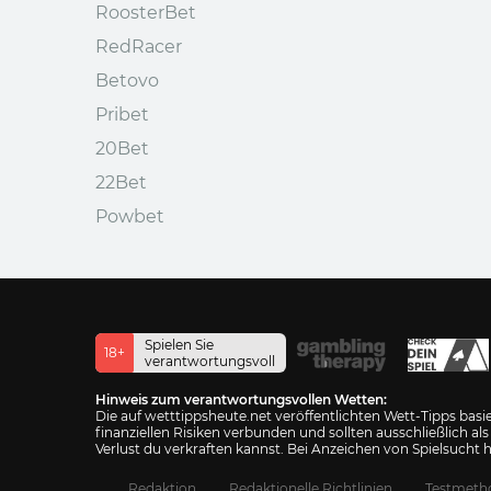
RoosterBet
RedRacer
Betovo
Pribet
20Bet
22Bet
Powbet
Spielen Sie
18+
verantwortungsvoll
Hinweis zum verantwortungsvollen Wetten:
Die auf wetttippsheute.net veröffentlichten Wett-Tipps basie
finanziellen Risiken verbunden und sollten ausschließlich al
Verlust du verkraften kannst. Bei Anzeichen von Spielsucht hi
Redaktion
Redaktionelle Richtlinien
Testmeth