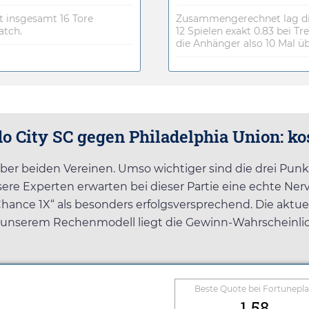
t insgesamt 16 Tore
Zusammengerechnet lag die 
atch.
12 Spielen exakt 0.83 bei Tr
die Anhänger also 10 Mal üb
o City SC gegen Philadelphia Union: k
r beiden Vereinen. Umso wichtiger sind die drei Punkt
nsere Experten erwarten bei dieser Partie eine echte Ne
hance 1X“ als besonders erfolgsversprechend. Die aktu
ch unserem Rechenmodell liegt die Gewinn-Wahrscheinli
Beste Quote bei
Fortunepl
1.58