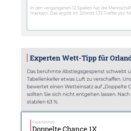
In den vergangenen 12 Spielen hat die Mannschaf
markiert. Das ergibt im Schnitt 1.33 Treffer pro M
Experten Wett-Tipp für Orland
Das berühmte Abstiegsgespenst schwebt übe
Tabellenkeller etwas Luft zu verschaffen. U
bewertet einen Wetteinsatz auf „Doppelte C
sollten Sie sich nicht entgehen lassen. Na
stabilen 63 %.
Expertentipp
Doppelte Chance 1X