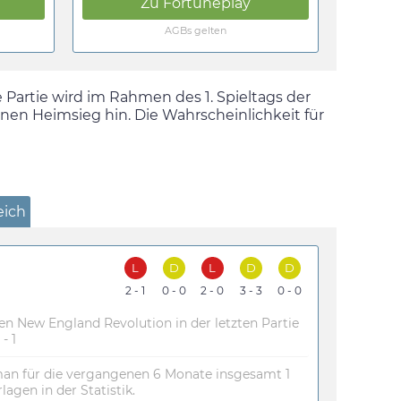
Zu
Fortuneplay
AGBs gelten
e Partie wird im Rahmen des 1. Spieltags der
inen Heimsieg hin. Die Wahrscheinlichkeit für
eich
L
D
L
D
D
2 - 1
0 - 0
2 - 0
3 - 3
0 - 0
en New England Revolution in der letzten Partie
- 1
man für die vergangenen 6 Monate insgesamt 1
agen in der Statistik.