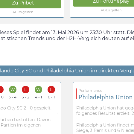
Zu
Fortuneplay
Zu
Pribet
AGBs gelten
AGBs gelten
ieses Spiel findet am
13. Mai 2026
um
23:30
Uhr statt. Di
statistischen Trends und der H2H-Vergleich deuten auf e
lando City SC und Philadelphia Union im direkten Vergl
L
W
L
W
L
Performance
Philadelphia Union
- 0
3 - 4
3 - 2
4 - 1
0 - 1
o City SC 2 - 0 gespielt.
Philadelphia Union hat geg
folgendes Resultat erzielt: 2 
Partien bestritten. Davon
 Partien im eigenen
Philadelphia Union findet 
Siege, 3 Remis und 6 Niederl