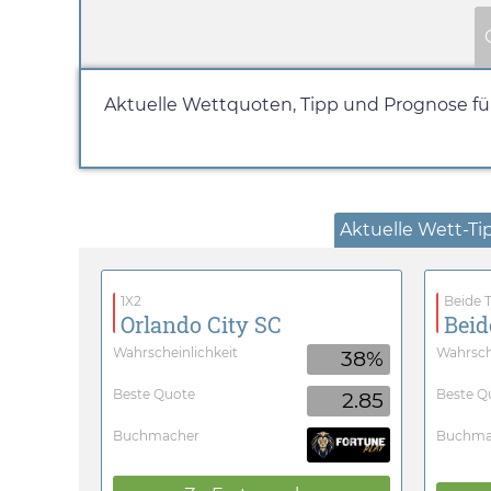
Aktuelle Wettquoten, Tipp und Prognose für 
Aktuelle Wett-Ti
1X2
Beide T
Orlando City SC
Beid
Wahrscheinlichkeit
Wahrsch
38%
Beste Quote
Beste Q
2.85
Buchmacher
Buchma