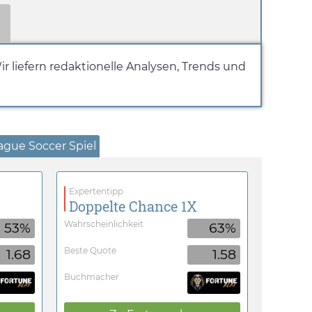
r liefern redaktionelle Analysen, Trends und
ague Soccer Spiel
Expertentipp
Doppelte Chance 1X
Wahrscheinlichkeit
53%
63%
Beste Quote
1.68
1.58
Buchmacher