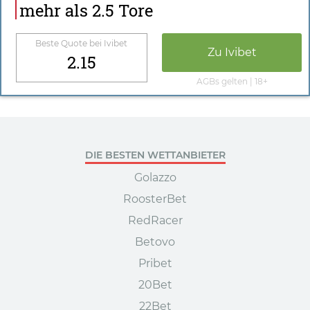
mehr als 2.5 Tore
Beste Quote bei
Ivibet
Zu
Ivibet
2.15
AGBs gelten | 18+
DIE BESTEN WETTANBIETER
Golazzo
RoosterBet
RedRacer
Betovo
Pribet
20Bet
22Bet