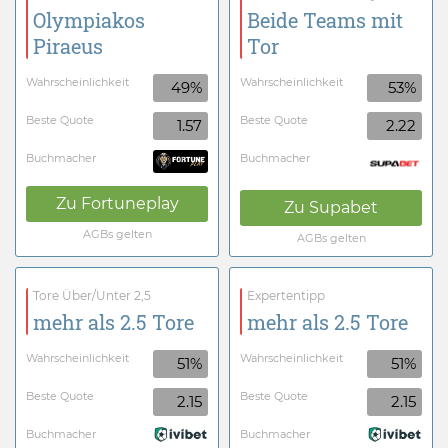
Olympiakos
Beide Teams mit
Piraeus
Tor
Wahrscheinlichkeit
Wahrscheinlichkeit
49%
53%
Beste Quote
Beste Quote
1.57
2.22
Buchmacher
Buchmacher
Zu
Fortuneplay
Zu
Supabet
AGBs gelten
AGBs gelten
Tore Über/Unter 2,5
Expertentipp
mehr als 2.5 Tore
mehr als 2.5 Tore
Wahrscheinlichkeit
Wahrscheinlichkeit
51%
51%
Beste Quote
Beste Quote
2.15
2.15
Buchmacher
Buchmacher