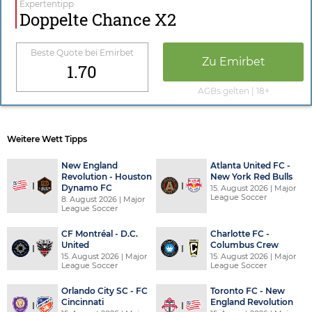
Expertentipp
Doppelte Chance X2
Beste Quote bei
Emirbet
Zu
Emirbet
1.70
AGBs gelten | 18+
Weitere Wett Tipps
New England
Atlanta United FC -
Revolution - Houston
New York Red Bulls
Dynamo FC
15. August 2026
| Major
League Soccer
8. August 2026
| Major
League Soccer
CF Montréal - D.C.
Charlotte FC -
United
Columbus Crew
15. August 2026
| Major
15. August 2026
| Major
League Soccer
League Soccer
Orlando City SC - FC
Toronto FC - New
Cincinnati
England Revolution