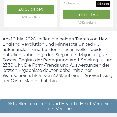
Buchmacher
Zu
Supabet
Zu
Emirbet
AGBs gelten
AGBs gelten
Am
16. Mai 2026
treffen die beiden Teams von New
England Revolution und Minnesota United FC
aufeinander – und bei der Partie in wollen beide
natürlich unbedingt den Sieg in der Major League
Soccer. Beginn der Begegnung am 1. Spieltag ist um
23:30
Uhr. Die Form-Trends und Auswertungen der
letzten Ergebnisse deuten dabei mit einer
Wahrscheinlichkeit von 42 % auf einen Auswärtssieg
der Gäste-Mannschaft hin.
Aktueller Formtrend und Head-to-Head-Vergleich
der Vereine