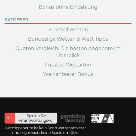
Bonus ohne Einzahlung
RATGEBER
Fussball Wetten
Bundesliga Wetten & Wett Tipps
Quoten Vergleich: Die besten Angebote im
Überblick
Fussball Wettarten
Wettanbieter Bonus
Spielen Sie
18+
verantwortungsvoll
Wetttippsheute ist kein Sportwettenanbieter
und organisiert keine Spiele um Geld