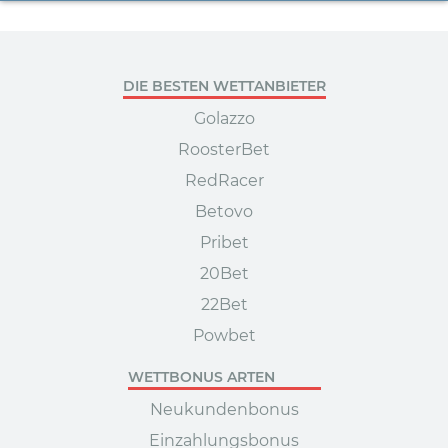
DIE BESTEN WETTANBIETER
Golazzo
RoosterBet
RedRacer
Betovo
Pribet
20Bet
22Bet
Powbet
WETTBONUS ARTEN
Neukundenbonus
Einzahlungsbonus