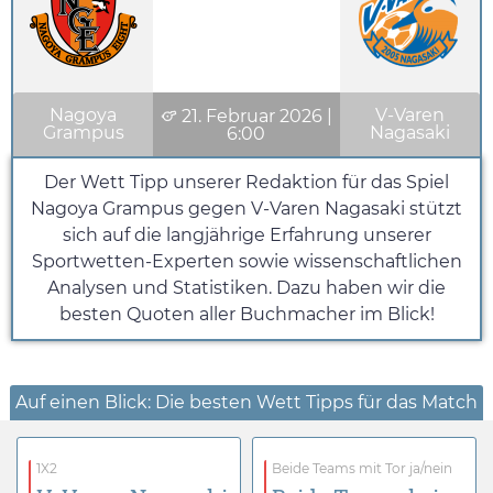
Nagoya
V-Varen
21. Februar 2026
|
Grampus
Nagasaki
6:00
Der Wett Tipp unserer Redaktion für das Spiel
Nagoya Grampus gegen V-Varen Nagasaki stützt
sich auf die langjährige Erfahrung unserer
Sportwetten-Experten sowie wissenschaftlichen
Analysen und Statistiken. Dazu haben wir die
besten Quoten aller Buchmacher im Blick!
Auf einen Blick: Die besten Wett Tipps für das Match
1X2
Beide Teams mit Tor ja/nein