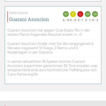
Performance
W
D
L
W
W
Guaraní Asuncion
4 - 0
0 - 0
2 - 1
2 - 1
0 - 2
Guaraní Asuncion hat gegen Club Rubio Ñú in der
letzten Partie folgendes Resultat erzielt: 4 - 0
Guaraní Asuncion findet man für die vergangenen 6
Monate insgesamt 10 Siege, 2 Remis und 3
Niederlagen in der Statistik.
In seinen aktuellsten 18 Spielen konnte Guaraní
Asuncion zusammen genommen 36 Tore erzielen, was
entsprechend eine durchschnittliche Trefferquote von
2 pro Partie ergibt.