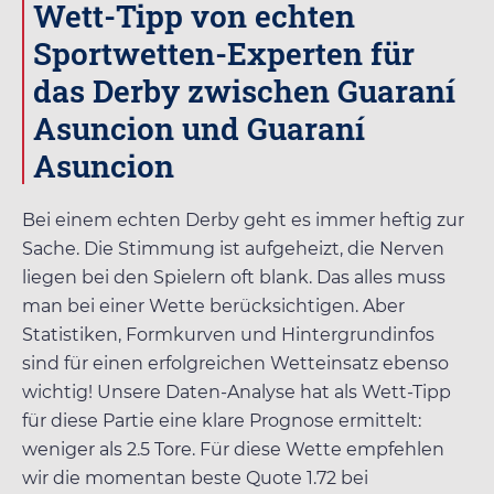
Wett-Tipp von echten
Sportwetten-Experten für
das Derby zwischen Guaraní
Asuncion und Guaraní
Asuncion
Bei einem echten Derby geht es immer heftig zur
Sache. Die Stimmung ist aufgeheizt, die Nerven
liegen bei den Spielern oft blank. Das alles muss
man bei einer Wette berücksichtigen. Aber
Statistiken, Formkurven und Hintergrundinfos
sind für einen erfolgreichen Wetteinsatz ebenso
wichtig! Unsere Daten-Analyse hat als Wett-Tipp
für diese Partie eine klare Prognose ermittelt:
weniger als 2.5 Tore. Für diese Wette empfehlen
wir die momentan beste Quote
1.72
bei