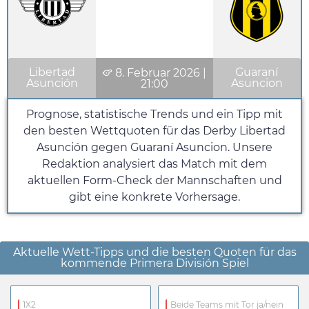
Libertad
Guaraní
8. Februar 2026
|
Asunción
Asuncion
21:00
Prognose, statistische Trends und ein Tipp mit
den besten Wettquoten für das Derby Libertad
Asunción gegen Guaraní Asuncion. Unsere
Redaktion analysiert das Match mit dem
aktuellen Form-Check der Mannschaften und
gibt eine konkrete Vorhersage.
Aktuelle Wett-Tipps und die besten Quoten für das
kommende Primera División Spiel
1X2
Beide Teams mit Tor ja/nein