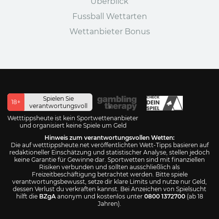
Überblick
Fussball Wettarten
Wettanbieter Bonus
Spielen Sie
18+
verantwortungsvoll
Wetttippsheute ist kein Sportwettenanbieter
und organisiert keine Spiele um Geld
Hinweis zum verantwortungsvollen Wetten:
Die auf wetttippsheute.net veröffentlichten Wett-Tipps basieren auf
redaktioneller Einschätzung und statistischer Analyse, stellen jedoch
keine Garantie für Gewinne dar. Sportwetten sind mit finanziellen
Risiken verbunden und sollten ausschließlich als
Freizeitbeschäftigung betrachtet werden. Bitte spiele
verantwortungsbewusst, setze dir klare Limits und nutze nur Geld,
dessen Verlust du verkraften kannst. Bei Anzeichen von Spielsucht
hilft die
BZgA
anonym und kostenlos unter
0800 1372700
(ab 18
Jahren).