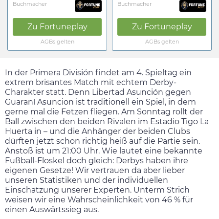
Buchmacher
Buchmacher
Zu
Fortuneplay
Zu
Fortuneplay
AGBs gelten
AGBs gelten
In der Primera División findet am 4. Spieltag ein
extrem brisantes Match mit echtem Derby-
Charakter statt. Denn Libertad Asunción gegen
Guaraní Asuncion ist traditionell ein Spiel, in dem
gerne mal die Fetzen fliegen. Am
Sonntag
rollt der
Ball zwischen den beiden Rivalen im Estadio Tigo La
Huerta in – und die Anhänger der beiden Clubs
dürften jetzt schon richtig heiß auf die Partie sein.
Anstoß ist um
21:00
Uhr. Wie lautet eine bekannte
Fußball-Floskel doch gleich: Derbys haben ihre
eigenen Gesetze! Wir vertrauen da aber lieber
unseren Statistiken und der individuellen
Einschätzung unserer Experten. Unterm Strich
weisen wir eine Wahrscheinlichkeit von 46 % für
einen Auswärtssieg aus.