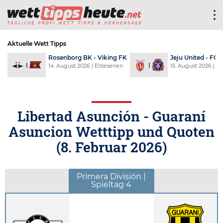
Aktuelle Wett Tipps
Rosenborg BK - Viking FK
Jeju United - FC
14. August 2026
| Eliteserien
15. August 2026
| K 
Libertad Asunción - Guaraní
Asuncion Wetttipp und Quoten
(
8. Februar 2026
)
Primera División |
Spieltag 4