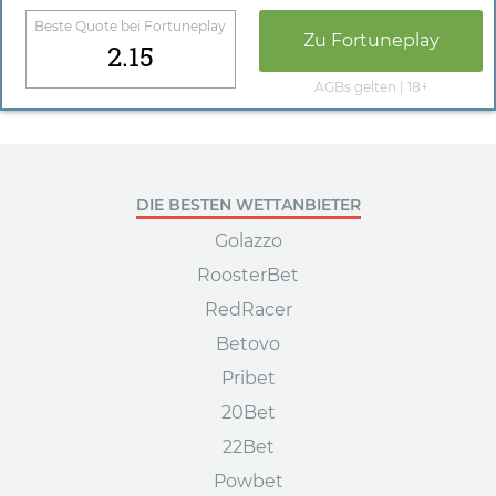
Beste Quote bei
Fortuneplay
Zu
Fortuneplay
2.15
AGBs gelten | 18+
DIE BESTEN WETTANBIETER
Golazzo
RoosterBet
RedRacer
Betovo
Pribet
20Bet
22Bet
Powbet