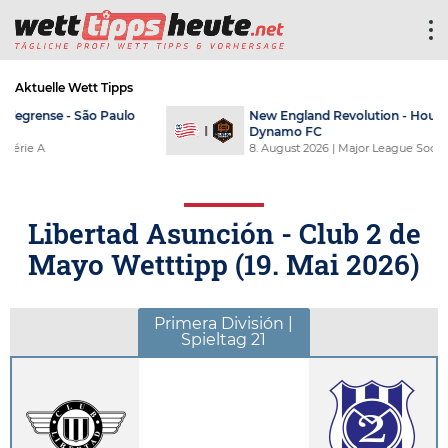
Aktuelle Wett Tipps
New England Revolution - Houston
Dynamo FC
8. August 2026
| Major League Soccer
Libertad Asunción - Club 2 de
Mayo Wetttipp (
19. Mai 2026
)
Primera División |
Spieltag 21