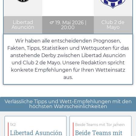
Libertad
Club 2 de
19. Mai 2026
|
Asunción
Mayo
20:00
Wir haben alle entscheidenden Prognosen,
Fakten, Tipps, Statistiken und Wettquoten für das
anstehende Derby zwischen Libertad Asunción
und Club 2 de Mayo. Unsere Redaktion spricht
konkrete Empfehlungen für Ihren Wetteinsatz
aus.
Verlässliche Tipps und Wett-Empfehlungen mit den
höchsten Wahrscheinlichkeiten
1X2
Beide Teams mit Tor ja/nein
Libertad Asunción
Beide Teams mit