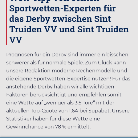
Sportwetten-Experten für
das Derby zwischen Sint
Truiden VV und Sint Truiden
VV
Prognosen für ein Derby sind immer ein bisschen
schwerer als für normale Spiele. Zum Glück kann
unsere Redaktion moderne Rechenmodelle und
die eigene Sportwetten-Expertise nutzen! Für das
anstehende Derby haben wir alle wichtigen
Faktoren berücksichtigt und empfehlen somit
eine Wette auf „weniger als 3.5 Tore“ mit der
aktuellen Top-Quote von
1.64
bei
Supabet
. Unsere
Statistiker haben für diese Wette eine
Gewinnchance von 78 % ermittelt.