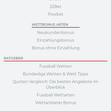
22Bet
Powbet
WETTBONUS ARTEN
Neukundenbonus
Einzahlungsbonus
Bonus ohne Einzahlung
RATGEBER
Fussball Wetten
Bundesliga Wetten & Wett Tipps
Quoten Vergleich: Die besten Angebote im
Überblick
Fussball Wettarten
Wettanbieter Bonus