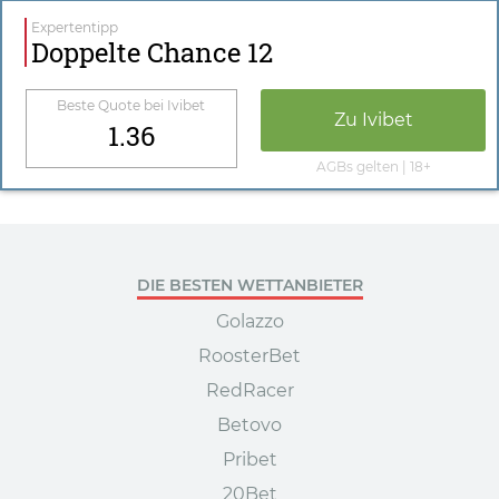
Expertentipp
Doppelte Chance 12
Beste Quote bei
Ivibet
Zu
Ivibet
1.36
AGBs gelten | 18+
DIE BESTEN WETTANBIETER
Golazzo
RoosterBet
RedRacer
Betovo
Pribet
20Bet