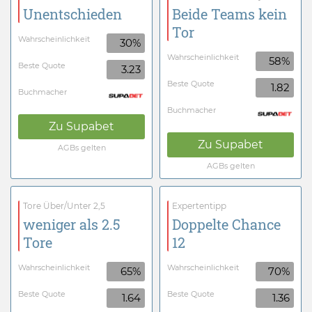
Unentschieden
Beide Teams kein
Tor
Wahrscheinlichkeit
30%
Wahrscheinlichkeit
58%
Beste Quote
3.23
Beste Quote
1.82
Buchmacher
Buchmacher
Zu
Supabet
Zu
Supabet
AGBs gelten
AGBs gelten
Tore Über/Unter 2,5
Expertentipp
weniger als 2.5
Doppelte Chance
Tore
12
Wahrscheinlichkeit
Wahrscheinlichkeit
65%
70%
Beste Quote
Beste Quote
1.64
1.36