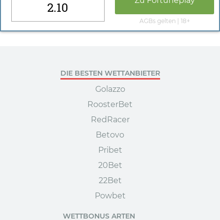
Zu
Fortuneplay
2.10
AGBs gelten | 18+
DIE BESTEN WETTANBIETER
Golazzo
RoosterBet
RedRacer
Betovo
Pribet
20Bet
22Bet
Powbet
WETTBONUS ARTEN