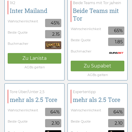
1X2
Beide Teams mit Tor ja/nein
Inter Mailand
Beide Teams mit
Tor
Wahrscheinlichkeit
45%
Wahrscheinlichkeit
65%
Beste Quote
2.15
Beste Quote
1.85
Buchmacher
Buchmacher
Zu
Lanista
Zu
Supabet
AGBs gelten
AGBs gelten
Tore Über/Unter 2,5
Expertentipp
mehr als 2.5 Tore
mehr als 2.5 Tore
Wahrscheinlichkeit
Wahrscheinlichkeit
64%
64%
Beste Quote
Beste Quote
2.10
2.10