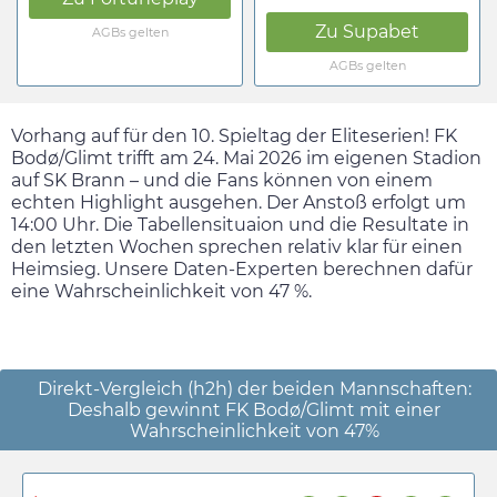
Zu
Supabet
AGBs gelten
AGBs gelten
Vorhang auf für den 10. Spieltag der Eliteserien! FK
Bodø/Glimt trifft am
24. Mai 2026
im eigenen Stadion
auf SK Brann – und die Fans können von einem
echten Highlight ausgehen. Der Anstoß erfolgt um
14:00
Uhr. Die Tabellensituaion und die Resultate in
den letzten Wochen sprechen relativ klar für einen
Heimsieg. Unsere Daten-Experten berechnen dafür
eine Wahrscheinlichkeit von 47 %.
Direkt-Vergleich (h2h) der beiden Mannschaften:
Deshalb gewinnt FK Bodø/Glimt mit einer
Wahrscheinlichkeit von 47%