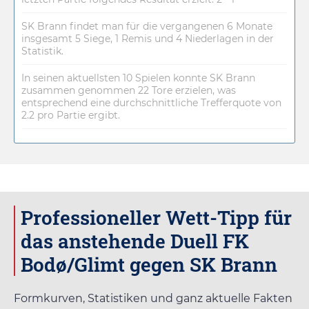
SK Brann findet man für die vergangenen 6 Monate
insgesamt 5 Siege, 1 Remis und 4 Niederlagen in der
Statistik.
In seinen aktuellsten 10 Spielen konnte SK Brann
zusammen genommen 22 Tore erzielen, was
entsprechend eine durchschnittliche Trefferquote von
2.2 pro Partie ergibt.
Professioneller Wett-Tipp für
das anstehende Duell FK
Bodø/Glimt gegen SK Brann
Formkurven, Statistiken und ganz aktuelle Fakten