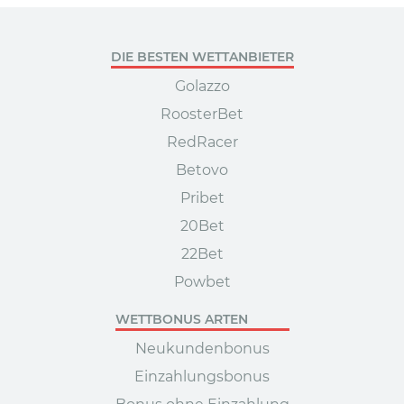
DIE BESTEN WETTANBIETER
Golazzo
RoosterBet
RedRacer
Betovo
Pribet
20Bet
22Bet
Powbet
WETTBONUS ARTEN
Neukundenbonus
Einzahlungsbonus