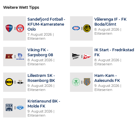
Weitere Wett Tipps
Sandefjord Fotball -
Vålerenga IF - FK
KFUM-Kameratene
Bodø/Glimt
Oslo
8. August 2026
|
Eliteserien
7. August 2026
|
Eliteserien
Viking FK -
IK Start - Fredrikstad
Sarpsborg 08
FK
8. August 2026
|
8. August 2026
|
Eliteserien
Eliteserien
Lillestrøm SK -
Ham-Kam -
Rosenborg BK
Aalesunds FK
9. August 2026
|
9. August 2026
|
Eliteserien
Eliteserien
Kristiansund BK -
Molde FK
9. August 2026
|
Eliteserien