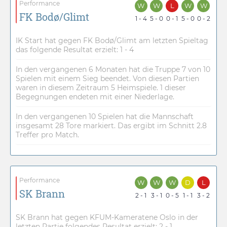
Performance
W
W
L
W
W
FK Bodø/Glimt
1 - 4
5 - 0
0 - 1
5 - 0
0 - 2
IK Start hat gegen FK Bodø/Glimt am letzten Spieltag
das folgende Resultat erzielt: 1 - 4
In den vergangenen 6 Monaten hat die Truppe 7 von 10
Spielen mit einem Sieg beendet. Von diesen Partien
waren in diesem Zeitraum 5 Heimspiele. 1 dieser
Begegnungen endeten mit einer Niederlage.
In den vergangenen 10 Spielen hat die Mannschaft
insgesamt 28 Tore markiert. Das ergibt im Schnitt 2.8
Treffer pro Match.
Performance
W
W
W
D
L
SK Brann
2 - 1
3 - 1
0 - 5
1 - 1
3 - 2
SK Brann hat gegen KFUM-Kameratene Oslo in der
letzten Partie folgendes Resultat erzielt: 2 - 1