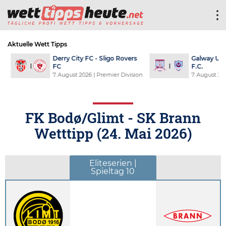
Aktuelle Wett Tipps
Derry City FC - Sligo Rovers
Galway Unit
FC
F.C.
7. August 2026
| Premier Division
7. August 202
FK Bodø/Glimt - SK Brann
Wetttipp (
24. Mai 2026
)
Eliteserien |
Spieltag 10