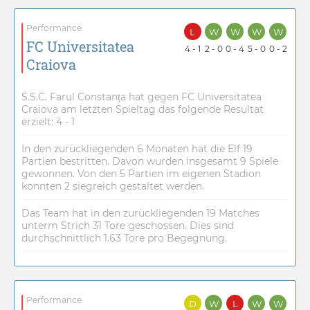
Performance
L
W
W
W
W
FC Universitatea
4 - 1
2 - 0
0 - 4
5 - 0
0 - 2
Craiova
S.S.C. Farul Constanța hat gegen FC Universitatea
Craiova am letzten Spieltag das folgende Resultat
erzielt: 4 - 1
In den zurückliegenden 6 Monaten hat die Elf 19
Partien bestritten. Davon wurden insgesamt 9 Spiele
gewonnen. Von den 5 Partien im eigenen Stadion
konnten 2 siegreich gestaltet werden.
Das Team hat in den zurückliegenden 19 Matches
unterm Strich 31 Tore geschossen. Dies sind
durchschnittlich 1.63 Tore pro Begegnung.
Performance
D
W
L
W
W