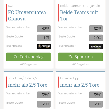
1X2
Beide Teams mit Tor ja/nein
FC Universitatea
Beide Teams mit
Craiova
Tor
Wahrscheinlichkeit
Wahrscheinlichkeit
43%
60%
Beste Quote
Beste Quote
1.71
2.00
Buchmacher
Buchmacher
Zu
Sportuna
Zu
Fortuneplay
AGBs gelten
AGBs gelten
Tore Über/Unter 2,5
Expertentipp
mehr als 2.5 Tore
mehr als 2.5 Tore
Wahrscheinlichkeit
Wahrscheinlichkeit
58%
58%
Beste Quote
Beste Quote
2.10
2.10