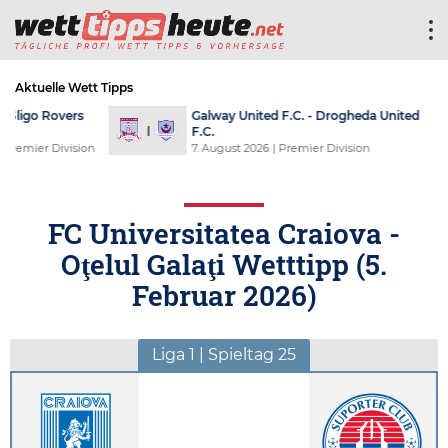
Aktuelle Wett Tipps
Galway United F.C. - Drogheda United
S
F.C.
A
n
7. August 2026
| Premier Division
7
FC Universitatea Craiova -
Oţelul Galaţi Wetttipp (
5.
Februar 2026
)
Liga 1 | Spieltag 25