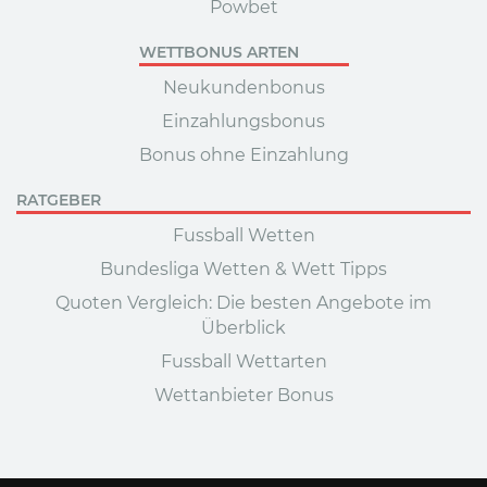
Powbet
WETTBONUS ARTEN
Neukundenbonus
Einzahlungsbonus
Bonus ohne Einzahlung
RATGEBER
Fussball Wetten
Bundesliga Wetten & Wett Tipps
Quoten Vergleich: Die besten Angebote im
Überblick
Fussball Wettarten
Wettanbieter Bonus