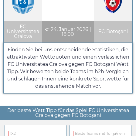
FC
24. Januar 2026
|
Universitatea
FC Botoşani
18:00
Craiova
Finden Sie bei uns entscheidende Statistiken, die
attraktivsten Wettquoten und einen verlässlichen
FC Universitatea Craiova gegen FC Botoşani Wett
Tipp. Wir bewerten beide Teams im h2h-Vergleich
und schlagen Ihnen eine konkrete Sportwette für
das anstehende Match vor.
Der beste Wett Tipp für das Spiel FC Universitatea
Craiova gegen FC Botoşani
1X2
Beide Teams mit Tor ja/nein