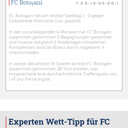
FC Botoşani
1 - 0
0 - 1
0 - 0
0 - 0
0 - 1
FC Botoşani hat am letzten Spieltag 1 - 0 gegen
Csikszereda Miercurea Ciuc gespielt.
In den zurückliegenden 6 Monaten hat FC Botoşani
zusammen genommen 9 Begegnungen gewonnen
und musste zeitgleich 5 Niederlagen hinnehmen.
Komplettiert wird die Bilanz durch insgesamt 4
Unentschieden.
In seinen aktuellsten 19 Spielen konnte FC Botoşani
zusammen genommen 28 Tore erzielen, was
entsprechend eine durchschnittliche Trefferquote von
1.47 pro Partie ergibt.
Experten Wett-Tipp für FC