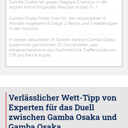
Gamba Osaka hat gegen Nagoya Grampus in der
letzten Partie folgendes Resultat erzielt: 0 - 1
Gamba Osaka findet man für die vergangenen 6
Monate insgesamt 8 Siege, 2 Remis und 3 Niederlagen
in der Statistik.
In seinen aktuellsten 14 Spielen konnte Gamba Osaka
zusammen genommen 25 Tore erzielen, was
entsprechend eine durchschnittliche Trefferquote von
1.79 pro Partie ergibt.
Verlässlicher Wett-Tipp von
Experten für das Duell
zwischen Gamba Osaka und
Gamba Osaka