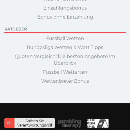
Einzahlungsbonus
Bonus ohne Einzahlung
RATGEBER
Fussball Wetten
Bundesliga Wetten & Wett Tipps
Quoten Vergleich: Die besten Angebote im
Überblick
Fussball Wettarten
Wettanbieter Bonus
Spielen Sie
18+
verantwortungsvoll