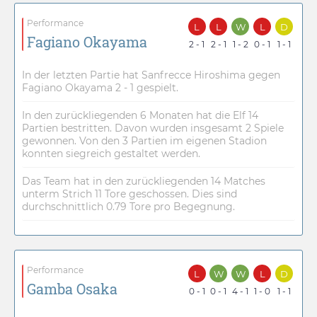
Performance
L
L
W
L
D
Fagiano Okayama
2 - 1
2 - 1
1 - 2
0 - 1
1 - 1
In der letzten Partie hat Sanfrecce Hiroshima gegen
Fagiano Okayama 2 - 1 gespielt.
In den zurückliegenden 6 Monaten hat die Elf 14
Partien bestritten. Davon wurden insgesamt 2 Spiele
gewonnen. Von den 3 Partien im eigenen Stadion
konnten siegreich gestaltet werden.
Das Team hat in den zurückliegenden 14 Matches
unterm Strich 11 Tore geschossen. Dies sind
durchschnittlich 0.79 Tore pro Begegnung.
Performance
L
W
W
L
D
Gamba Osaka
0 - 1
0 - 1
4 - 1
1 - 0
1 - 1