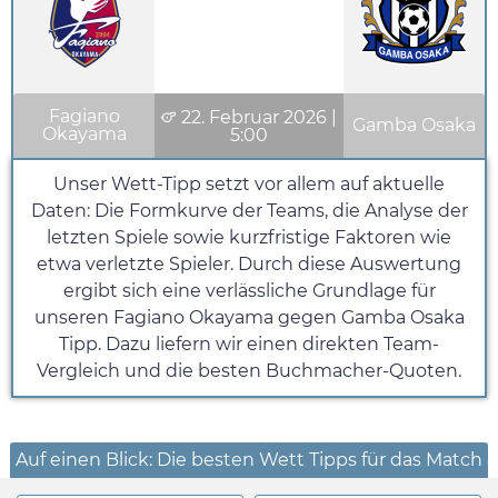
Fagiano
22. Februar 2026
|
Gamba Osaka
Okayama
5:00
Unser Wett-Tipp setzt vor allem auf aktuelle
Daten: Die Formkurve der Teams, die Analyse der
letzten Spiele sowie kurzfristige Faktoren wie
etwa verletzte Spieler. Durch diese Auswertung
ergibt sich eine verlässliche Grundlage für
unseren Fagiano Okayama gegen Gamba Osaka
Tipp. Dazu liefern wir einen direkten Team-
Vergleich und die besten Buchmacher-Quoten.
Auf einen Blick: Die besten Wett Tipps für das Match