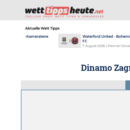
Aktuelle Wett Tipps
meratene
Waterford United - Bohemian
FC
7. August 2026
| Premier Division
Dinamo Zagre