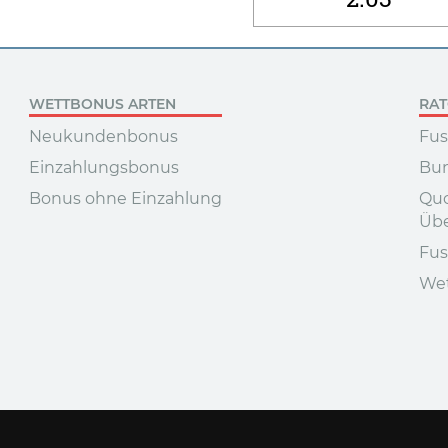
WETTBONUS ARTEN
RA
Neukundenbonus
Fus
Einzahlungsbonus
Bun
Bonus ohne Einzahlung
Quo
Übe
Fus
Wet