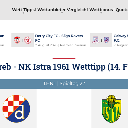
Wett Tipps
Wettanbieter Vergleich
Wettbonus
Quote
Derry City FC - Sligo Rovers
Galway United F.C. - Drog
FC
F.C.
7. August 2026
| Premier Division
7. August 2026
| Premier Divis
b - NK Istra 1961 Wetttipp (
14. 
1.HNL | Spieltag 22