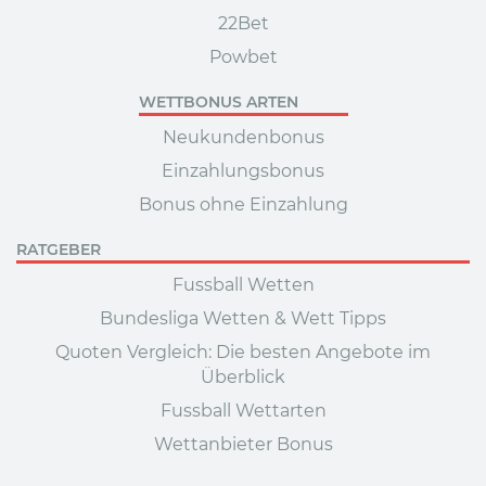
22Bet
Powbet
WETTBONUS ARTEN
Neukundenbonus
Einzahlungsbonus
Bonus ohne Einzahlung
RATGEBER
Fussball Wetten
Bundesliga Wetten & Wett Tipps
Quoten Vergleich: Die besten Angebote im
Überblick
Fussball Wettarten
Wettanbieter Bonus