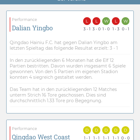
Performance
L
L
W
L
W
Dalian Yingbo
3 - 1
3 - 0
1 - 0
1 - 3
0 - 1
Qingdao Hainiu F.C. hat gegen Dalian Yingbo am
letzten Spieltag das folgende Resultat erzielt: 3 - 1
In den zurückliegenden 6 Monaten hat die Elf 12
Partien bestritten. Davon wurden insgesamt 6 Spiele
gewonnen. Von den 5 Partien im eigenen Stadion
konnten 4 siegreich gestaltet werden.
Das Team hat in den zurückliegenden 12 Matches
unterm Strich 16 Tore geschossen. Dies sind
durchschnittlich 1.33 Tore pro Begegnung.
Performance
D
D
D
D
D
Qingdao West Coast
1 - 1
1 - 1
1 - 1
1 - 1
0 - 0