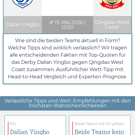
Qingdao West
15. Mai 2026
|
Dalian Yingbo
Coast
12:00
Wie sind die beiden Teams aktuell in Form?
Welche Tipps sind wirklich verlässlich? Wir tragen
alle entscheidenden Fakten mit Top-Quoten für
das Derby Dalian Yingbo gegen Qingdao West
Coast zusammen. Ausführlicher Wett-Tipp mit
Head-to-Head Vergleich und Experten-Prognose.
Verlässliche Tipps und Wett-Empfehlungen mit den
höchsten Wahrscheinlichkeiten
1X2
Beide Teams mit Tor ja/nein
Dalian Yingbo
Beide Teams kein