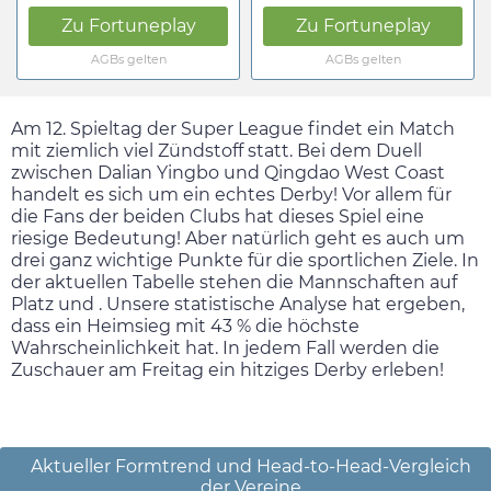
Zu
Fortuneplay
Zu
Fortuneplay
AGBs gelten
AGBs gelten
Am 12. Spieltag der Super League findet ein Match
mit ziemlich viel Zündstoff statt. Bei dem Duell
zwischen Dalian Yingbo und Qingdao West Coast
handelt es sich um ein echtes Derby! Vor allem für
die Fans der beiden Clubs hat dieses Spiel eine
riesige Bedeutung! Aber natürlich geht es auch um
drei ganz wichtige Punkte für die sportlichen Ziele. In
der aktuellen Tabelle stehen die Mannschaften auf
Platz und . Unsere statistische Analyse hat ergeben,
dass ein Heimsieg mit 43 % die höchste
Wahrscheinlichkeit hat. In jedem Fall werden die
Zuschauer am
Freitag
ein hitziges Derby erleben!
Aktueller Formtrend und Head-to-Head-Vergleich
der Vereine