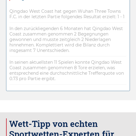
Qingdao West Coast hat gegen Wuhan Three Towns
F.C. in der letzten Partie folgendes Resultat erzielt: 1 - 1
In den zurückliegenden 6 Monaten hat Qingdao West
Coast zusammen genommen 2 Begegnungen
gewonnen und musste zeitgleich 2 Niederlagen
hinnehmen. Komplettiert wird die Bilanz durch
insgesamt 7 Unentschieden.
In seinen aktuellsten 11 Spielen konnte Qingdao West
Coast zusammen genommen 8 Tore erzielen, was
entsprechend eine durchschnittliche Trefferquote von
0.73 pro Partie ergibt.
Wett-Tipp von echten
Sportwetten-Experten für